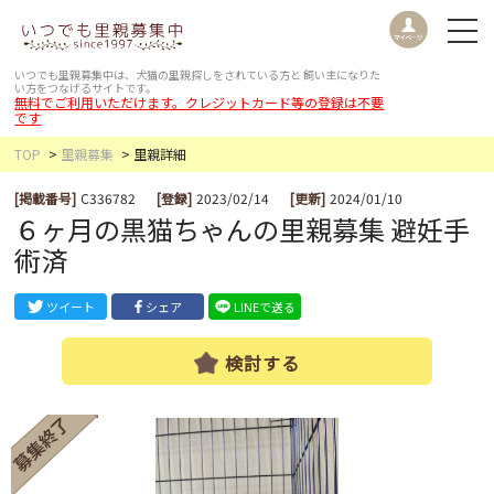
いつでも里親募集中は、犬猫の里親探しをされている方と
飼い主になりた
い方をつなげるサイトです。
無料でご利用いただけます。クレジットカード等の登録は不要
です
TOP
里親募集
里親詳細
[掲載番号]
C336782
[登録]
2023/02/14
[更新]
2024/01/10
６ヶ月の黒猫ちゃんの里親募集 避妊手
術済
ツイート
シェア
LINEで送る
検討する