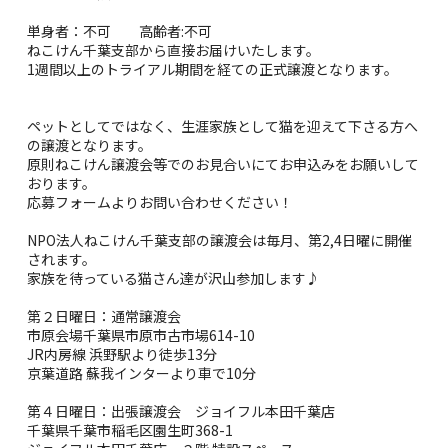
単身者：不可 高齢者:不可
ねこけん千葉支部から直接お届けいたします。
1週間以上のトライアル期間を経ての正式譲渡となります。
ペットとしてではなく、生涯家族として猫を迎えて下さる方へ
の譲渡となります。
原則ねこけん譲渡会等でのお見合いにてお申込みをお願いして
おります。
応募フォームよりお問い合わせください！
NPO法人ねこけん千葉支部の譲渡会は毎月、第2,4日曜に開催
されます。
家族を待っている猫さん達が沢山参加します♪
第２日曜日：通常譲渡会
市原会場千葉県市原市古市場614-10
JR内房線 浜野駅より徒歩13分
京葉道路 蘇我インターより車で10分
第４日曜日：出張譲渡会 ジョイフル本田千葉店
千葉県千葉市稲毛区園生町368-1