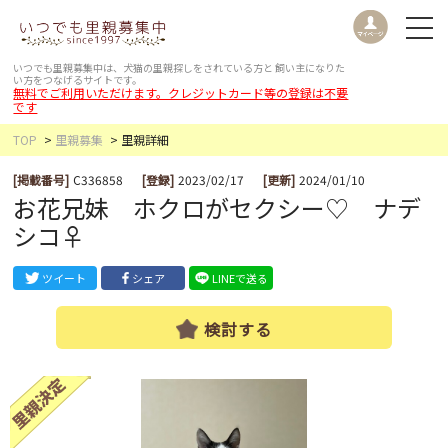
いつでも里親募集中は、犬猫の里親探しをされている方と
飼い主になりた
い方をつなげるサイトです。
無料でご利用いただけます。クレジットカード等の登録は不要
です
TOP
里親募集
里親詳細
[掲載番号]
C336858
[登録]
2023/02/17
[更新]
2024/01/10
お花兄妹 ホクロがセクシー♡ ナデ
シコ♀
ツイート
シェア
LINEで送る
検討する