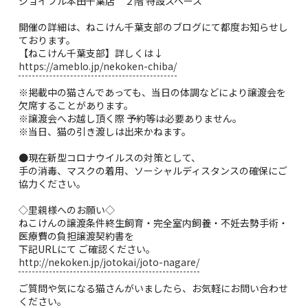
ジョイフル本田千葉店 ２階 特設スペース
開催の詳細は、ねこけん千葉支部のブログにて都度お知らせし
ております。
【ねこけん千葉支部】詳しくは↓
https://ameblo.jp/nekoken-chiba/
※掲載中の猫さんであっても、当日の体調などにより譲渡会を
欠席することがあります。
※譲渡会へお越し頂く際 予約等は必要ありません。
※当日、猫の引き渡しは出来かねます。
●現在新型コロナウイルスの対策として、
手の消毒、マスクの着用、ソーシャルディスタンスの確保にご
協力ください。
◇里親様へのお願い◇
ねこけんの譲渡条件終生飼育・完全室内飼養・不妊去勢手術・
医療費の負担譲渡契約書を
下記URLにて ご確認ください。
http://nekoken.jp/jotokai/joto-nagare/
ご質問や気になる猫さんがいましたら、お気軽にお問い合わせ
ください。