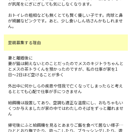
が尻尾をにぎにぎしても気にしなくなります。
おトイレの粗相なども無くとても賢く優しい子です。肉球と鼻
が綺麗なピンクです。あと、少し食いしん坊さんかもしれませ
ん。
里親募集する理由
妻と離婚後に
妻が猫は飼えないとのことだったのでメスのキジトラちゃんと
とメスの茶トラくんを預かったのですが、私の仕事が家を1
日〜2日ほど空けることが多く
外出中に何かしらの疾患や怪我で亡くなってしまったらと考え
るととても心配で仕事が手につきません
給餌機は設置してあり、空調も適正な温度にし、おもちゃもい
くつか与えましたが家の中ではわたしのそばをずっと離れませ
ん
帰宅後にふと給餌機を見るとあまりご飯を食べて居ない様子…
ひととおり撫でたり、抱っこしたり、ブラッシングしたり、遊