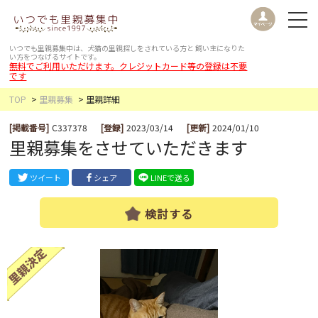
いつでも里親募集中は、犬猫の里親探しをされている方と
飼い主になりた
い方をつなげるサイトです。
無料でご利用いただけます。クレジットカード等の登録は不要
です
TOP
里親募集
里親詳細
[掲載番号]
C337378
[登録]
2023/03/14
[更新]
2024/01/10
里親募集をさせていただきます
ツイート
シェア
LINEで送る
検討する