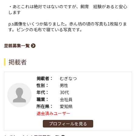
・あとこれは絶対ではないのですが、飼育 経験があると安心
します
p.s画像をいくつか貼りました。赤ん坊の頃の写真も1枚貼りま
す。ピンクの毛布で寝ている写真です。
里親募集一覧
掲載者
掲載者：
むぎなつ
性別：
男性
年代：
30代
職業：
会社員
所在県：
愛知県
退会済みユーザー
プロフィールを見る