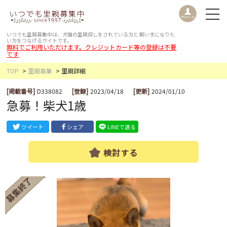
いつでも里親募集中は、犬猫の里親探しをされている方と
飼い主になりた
い方をつなげるサイトです。
無料でご利用いただけます。クレジットカード等の登録は不要
です
TOP
里親募集
里親詳細
[掲載番号]
D338082
[登録]
2023/04/18
[更新]
2024/01/10
急募！柴犬1歳
ツイート
シェア
LINEで送る
検討する