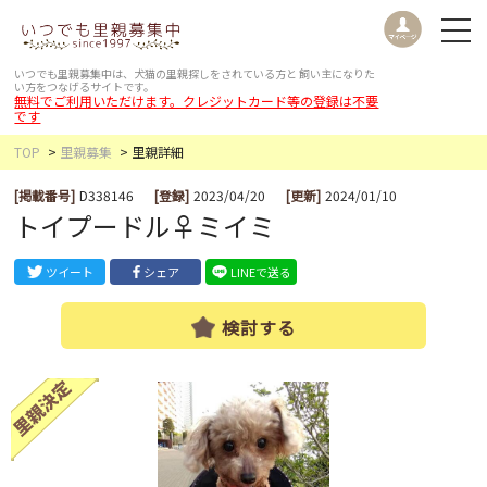
いつでも里親募集中は、犬猫の里親探しをされている方と
飼い主になりた
い方をつなげるサイトです。
無料でご利用いただけます。クレジットカード等の登録は不要
です
TOP
里親募集
里親詳細
[掲載番号]
D338146
[登録]
2023/04/20
[更新]
2024/01/10
トイプードル♀ミイミ
ツイート
シェア
LINEで送る
検討する