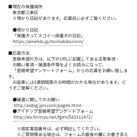
■現在の保護場所
東京都江東区
※預かり日記があります。応募前に必ずご覧ください。
●預かり日記
「保護犬ってスゴイ〜保護犬の日記」
https://ameblo.jp/itomakikororin/
■応募方法
里親希望の方は、以下のURLに記載してある注意事項・
お願い事項・譲渡条件等をよくお読みになって、
「里親希望アンケートフォーム」からの応募をお願い致しま
す。
お返事には1週間程度のお時間がかかる場合があります。ど
うぞご理解ください。
●譲渡に関してのお願い
http://aidog.jpn.com/page6.html
●アイドッグ里親希望アンケートフォーム
http://ws.formzu.net/fgen/S83312472/
※固定電話番号は、必ず明記してください。
※ご質問等ある場合は、フォームの最後の欄にお書き添え