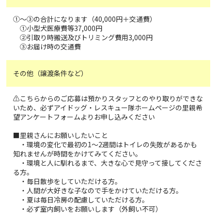
①〜③の合計になります（40,000円＋交通費）
①小型犬医療費等37,000円
②引取り時搬送及びトリミング費用3,000円
③お届け時の交通費
その他（譲渡条件など）
⚠️こちらからのご応募は預かりスタッフとのやり取りができな
いため、必ずアイドッグ・レスキュー隊ホームページの里親希
望アンケートフォームよりお申し込みください
■里親さんにお願いしたいこと
・環境の変化で最初の1～2週間はトイレの失敗があるかも
知れませんが時間をかけてみてください。
・環境と人に馴れるまで、大きな心で見守って接してくださ
る方。
・毎日散歩をしていただける方。
・人間が大好きな子なので手をかけていただける方。
・夏は毎日冷房の配慮していただける方。
・必ず室内飼いをお願いします（外飼い不可）