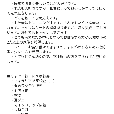
・陽気で明るく楽しいことが大好きです。
・他犬も大好きですが、相性によっては少しかまってほしく
て元気になります。
・どこを触っても大丈夫です。
・お散歩はトレーニング中です。それでもたくさん歩いてく
れます。トイレはシートの認識ありますが、時々失敗してしま
います。お外でもおトイレはできます。
・とても活発なため中心となってお世話する方が60歳以下の
2人以上の家族を希望します。
・フリーでお留守番はできますが、まだ怖がりなためお留守
番の少ない方を希望します。
・とても甘えん坊なので、単独飼いの方をできれば希望いた
します。
■今までに行った医療行為
・フィラリア抗原検査（－）
・混合ワクチン接種
・血液検査
・検便
・耳ダニ
・マイクロチップ装着
・去勢手術