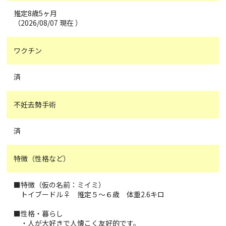
推定8歳5ヶ月
（2026/08/07 現在 ）
ワクチン
済
不妊去勢手術
済
特徴（性格など）
■特徴（仮の名前：ミイミ）
トイブードル♀️ 推定５～６歳 体重2.6キロ
■性格・暮らし
・人が大好きで人懐こく友好的です。