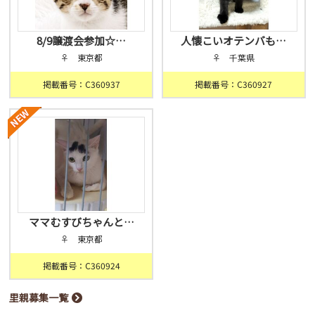
8/9譲渡会参加☆…
人懐こいオテンバも…
♀ 東京都
♀ 千葉県
掲載番号：C360937
掲載番号：C360927
ママむすびちゃんと…
♀ 東京都
掲載番号：C360924
里親募集一覧