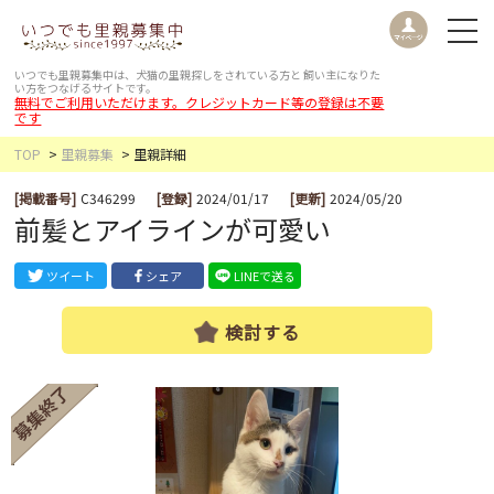
いつでも里親募集中は、犬猫の里親探しをされている方と
飼い主になりた
い方をつなげるサイトです。
無料でご利用いただけます。クレジットカード等の登録は不要
です
TOP
里親募集
里親詳細
[掲載番号]
C346299
[登録]
2024/01/17
[更新]
2024/05/20
前髪とアイラインが可愛い
ツイート
シェア
LINEで送る
検討する