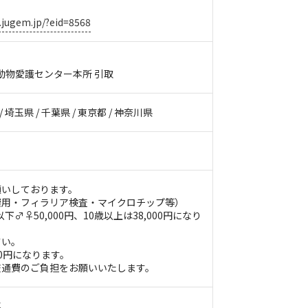
a.jugem.jp/?eid=8568
県動物愛護センター本所 引取
/ 埼玉県 / 千葉県 / 東京都 / 神奈川県
願いしております。
費用・フィラリア検査・マイクロチップ等）
以下♂♀50,000円、10歳以上は38,000円になり
さい。
00円になります。
交通費のご負担をお願いいたします。
事