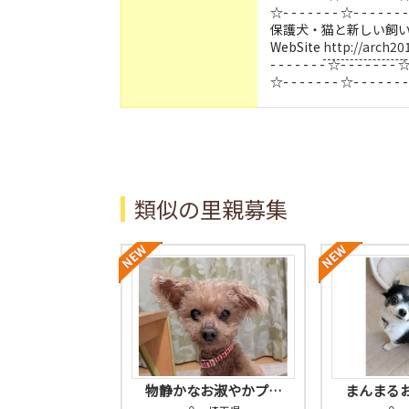
☆- - - - - - - ☆- - - - - - 
保護犬・猫と新しい飼い
WebSite
http://arch20
- - - - - - - ☆- - - - - - - ☆
☆- - - - - - - ☆- - - - - - 
類似の里親募集
物静かなお淑やかプ…
まんまる