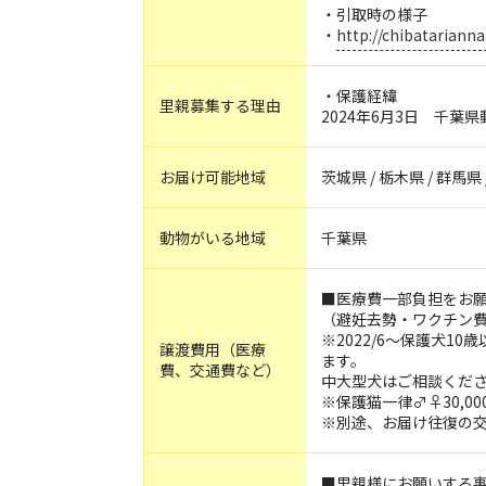
・引取時の様子
・
http://chibatariann
・保護経緯
里親募集する理由
2024年6月3日 千葉
お届け可能地域
茨城県 / 栃木県 / 群馬県 
動物がいる地域
千葉県
■医療費一部負担をお
（避妊去勢・ワクチン
※2022/6〜保護犬10歳
譲渡費用（医療
ます。
費、交通費など）
中大型犬はご相談くだ
※保護猫一律♂♀30,0
※別途、お届け往復の
■里親様にお願いする