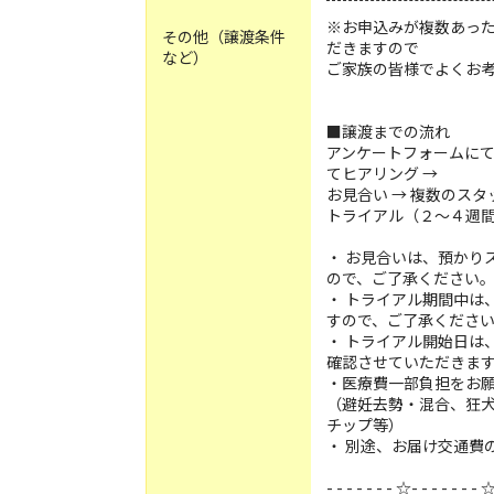
※お申込みが複数あっ
その他（譲渡条件
だきますので
など）
ご家族の皆様でよくお
■譲渡までの流れ
アンケートフォームにて
てヒアリング →
お見合い → 複数のスタ
トライアル（２〜４週間）
・ お見合いは、預かり
ので、ご了承ください
・ トライアル期間中は
すので、ご了承くださ
・ トライアル開始日は
確認させていただきま
・医療費一部負担をお
（避妊去勢・混合、狂
チップ等）
・ 別途、お届け交通費
- - - - - - - ☆- - - - - - - ☆