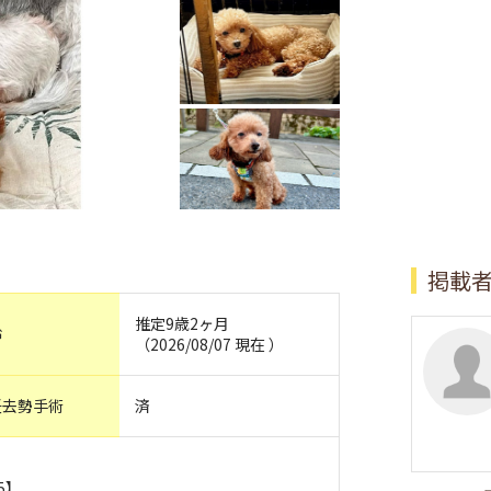
掲載
推定9歳2ヶ月
齢
（2026/08/07 現在 ）
妊去勢手術
済
5】