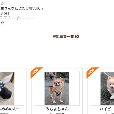
- ☆
主さんを結ぶ架け橋 ARCh
13.org
- - - - - - - ☆- - - - - - -
- ☆
里親募集一覧
おめめのお…
みちよちゃん
ハイビ