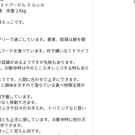
 トイプードル ♀ ルッカ
 体重 2.8kg
甘えっこです。
フリーで過ごしています。食事、就寝は扉を開
ムフードを食べています。好き嫌いなくドライフ
。
の認識があるようですが失敗もあります。
す。お散歩時は今のところオシッコする時もあり
ようです。人間に合わせて上手にできます。
ると興味を示すので落ちている食べ物等注意が
留守番しています。
いなく移動できます。
足ふきや日々のお手入れ、トリミングなど良い
猫とも上手に接しています。お散歩時に他の犬
散歩できます。
懐っこく甘えん坊です。