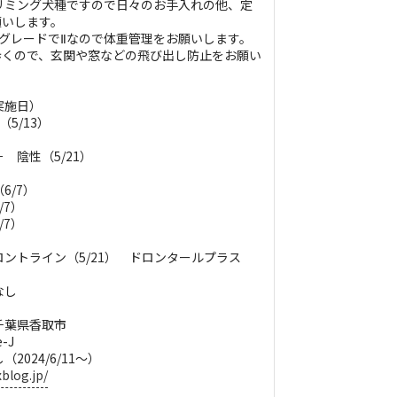
リミング犬種ですので日々のお手入れの他、定
願いします。
グレードでⅡなので体重管理をお願いします。
歩くので、玄関や窓などの飛び出し防止をお願い
実施日）
5/13）
 陰性（5/21）
6/7）
/7）
/7）
ロントライン（5/21） ドロンタールプラス
なし
千葉県香取市
-J
2024/6/11～）
blog.jp/