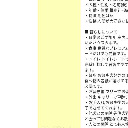
・犬種・性別・名前(仮)
・年齢・体重 推定7～8歳
・特徴 毛色は茶
・性格 人間が大好きな
■ 暮らしについて
・日常過ごす場所 室内
いたハウスの中で。
・食事 良質なプレミア
ードだけでも完食です
・トイレ トイレシート
完璧目指して練習中で
ます。
・散歩 お散歩大好きの
食べ物の包紙が落ちて
必要です。
・お留守番 フリーでお
・外出 キャリーで車酔
・お手入れ お散歩後の
子でさせてくれます。
・他犬との関係 先住犬
と会っても問題なくお
・人との関係 とても人