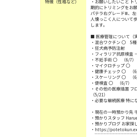
特徴（性格など）
・お願いしたいこと ト
期的にトリミングをお
パテラ右グレードⅢ、左
人懐っこく人について
します。
■ 医療管理について（
・混合ワクチン 〇 5種（
・狂犬病予防注射
・フィラリア抗原検査 －
・不妊手術 〇 （6/7）
・マイクロチップ 〇 （
・健康チェック 〇 （6
・スケーリング 〇 （6
・便検査 〇 （6/7）
・その他の医療措置 フ
（5/21）
・必要な継続医療 特に
・現在の一時預かり先 
・預かりスタッフ Harue
・預かりブログ お家探し（
・
https://potetokun.ex