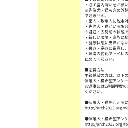
・必ず室内飼いをお願
※先住犬・猫も含め外
できません。
・室内・敷地内に脱走
・先住犬・猫がいる場
※避妊・去勢前の状態
・新しい環境・家族に
・健康状態に支障がな
・暑さ・寒さに留意し
・環境の変化でトイレ
止めてください。
■応募方法
里親希望の方は、以下
保護犬・猫希望アンケ
お返事には1週間程度の
ください。
●保護犬・猫を迎える
http://arch2013.org/w
●保護犬・猫希望アン
http://arch2013.org/f