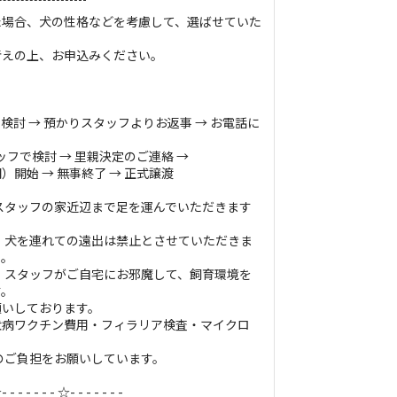
た場合、犬の性格などを考慮して、選ばせていた
考えの上、お申込みください。
検討 → 預かりスタッフよりお返事 → お電話に
ッフで検討 → 里親決定のご連絡 →
開始 → 無事終了 → 正式譲渡
スタッフの家近辺まで足を運んでいただきます
。
、犬を連れての遠出は禁止とさせていただきま
い。
、スタッフがご自宅にお邪魔して、飼育環境を
す。
願いしております。
犬病ワクチン費用・フィラリア検査・マイクロ
のご負担をお願いしています。
- - - - - - - ☆- - - - - - -