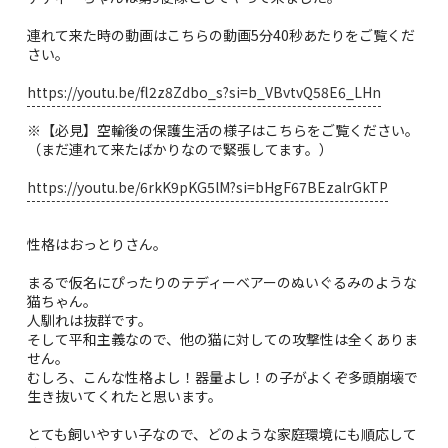
連れて来た時の動画はこちらの動画5分40秒あたりをご覧くだ
さい。
https://youtu.be/fl2z8Zdbo_s?si=b_VBvtvQ58E6_LHn
※【必見】空輸後の保護生活の様子はこちらをご覧ください。
（まだ連れて来たばかりなので緊張してます。）
https://youtu.be/6rkK9pKG5lM?si=bHgF67BEzalrGkTP
性格はおっとりさん。
まるで仮名にぴったりのテディーベアーのぬいぐるみのような
猫ちゃん。
人馴れは抜群です。
そして平和主義なので、他の猫に対しての攻撃性は全くありま
せん。
むしろ、こんな性格よし！器量よし！の子がよくぞ多頭崩壊で
生き抜いてくれたと思います。
とても飼いやすい子なので、どのような家庭環境にも順応して