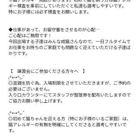
ギー検査を事前にしていただくと私達も選考しやすいです。
特にお子様には必ず検査をお願いします。
◆仕事があって、お留守番をさせるのが心配…
ご心配はご無用です！
今回出場する子達はみんな成猫さんなので、一日フルタイムで
お仕事をお持ちのご家庭でも問題なく迎えていただける子達ば
かりです。
【 譲渡会にご参加くださる方々へ 】
₍ᐞ•༝•ᐞ₎◞ ̑̑
◎混雑を防ぐ為、入場制限をさせていただきますが、ご予約の
必要はございません。
入り口カウンターにてスタッフが整理券を配布いたしますので
ご協力お願い申し上げます。
₍ᐞ•༝•ᐞ₎◞ ̑̑
◎初めて猫ちゃんを迎える方（特にお子様のいるご家庭）は、
猫アレルギーの有無を明確にしてくださると選考しやすいで
す。