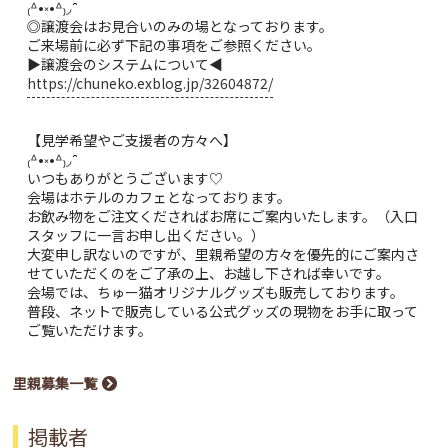
₍ᐞ•༝•ᐞ₎◞ ̑̑
◎譲渡会はお見合いのみの場となっております。
ご来場前に必ず下記の事項をご参照ください。
▶︎譲渡会のシステムについて◀︎
https://chuneko.exblog.jp/32604872/
【見学希望やご支援者の方々へ】
₍ᐞ•༝•ᐞ₎◞ ̑̑
いつもありがとうございます♡
会場はホテルのカフェとなっております。
お飲み物をご注文くださればお席にご案内いたします。（入口
スタッフに一言お申し出ください。）
大変申し訳ないのですが、里親希望の方々を優先的にご案内さ
せていただくのをご了承の上、お越し下されば幸いです。
会場では、ちゅー猫オリジナルグッズも販売しております。
普段、ネットで販売している公式グッズの現物をお手に取って
ご覧いただけます。
里親募集一覧
掲載者