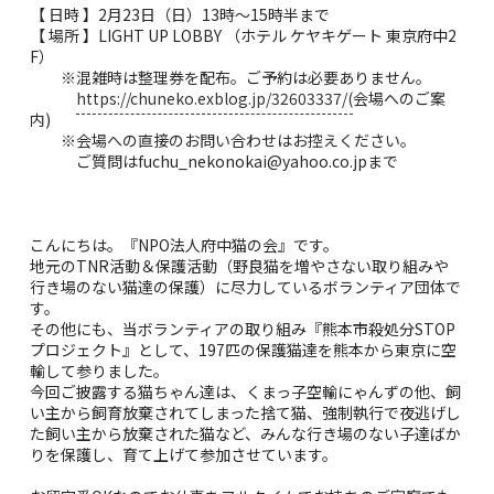
【 日時 】2月23日（日）13時〜15時半まで
【 場所 】LIGHT UP LOBBY （ホテル ケヤキゲート 東京府中2
F）
※混雑時は整理券を配布。ご予約は必要ありません。
https://chuneko.exblog.jp/32603337/(
会場へのご案
内)
※会場への直接のお問い合わせはお控えください。
ご質問はfuchu_nekonokai@yahoo.co.jpまで
こんにちは。『NPO法人府中猫の会』です。
地元のTNR活動＆保護活動（野良猫を増やさない取り組みや
行き場のない猫達の保護）に尽力しているボランティア団体で
す。
その他にも、当ボランティアの取り組み『熊本市殺処分STOP
プロジェクト』として、197匹の保護猫達を熊本から東京に空
輸して参りました。
今回ご披露する猫ちゃん達は、くまっ子空輸にゃんずの他、飼
い主から飼育放棄されてしまった捨て猫、強制執行で夜逃げし
た飼い主から放棄された猫など、みんな行き場のない子達ばか
りを保護し、育て上げて参加させています。