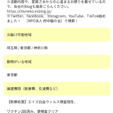
※活動内容や、里親さまからの心温まるお便りを載せているの
で、当会のBlogも是非ごらんください。
https://chuneko.exblog.jp/
※Twitter、FaceBook、 Instagram、YouTube、TikTok始め
ました！ ［NPO法人 府中猫の会］で検索！
お届け可能地域
埼玉県 / 東京都 / 神奈川県
動物がいる地域
東京都
譲渡費用（医療費、交通費など）
【医療処置】エイズ白血ウィルス検査陰性、
ワクチン2回済み、便検査クリア