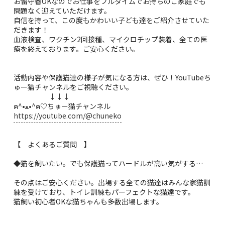
お留守番OKなのでお仕事をフルタイムでお持ちのご家庭でも
問題なく迎えていただけます。
自信を持って、この度もかわいい子ども達をご紹介させていた
だきます！
血液検査、ワクチン2回接種、マイクロチップ装着、全ての医
療を終えております。ご安心ください。
活動内容や保護猫達の様子が気になる方は、ぜひ！YouTubeち
ゅー猫チャンネルをご視聴ください。
↓↓↓
ฅ^•ﻌ•^ฅ♡ちゅー猫チャンネル
https://youtube.com/@chuneko
【 よくあるご質問 】
◆猫を飼いたい。でも保護猫ってハードルが高い気がする…
その点はご安心ください。出場する全ての猫達はみんな家猫訓
練を受けており、トイレ訓練もパーフェクトな猫達です。
猫飼い初心者OKな猫ちゃんも多数出場します。