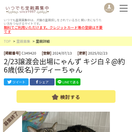
いつでも里親募集中は、犬猫の里親探しをされている方と
飼い主になりた
い方をつなげるサイトです。
無料でご利用いただけます。クレジットカード等の登録は不要
です
TOP
里親募集
里親詳細
[掲載番号]
C349420
[登録]
2024/07/13
[更新]
2025/02/23
2/23譲渡会出場にゃんず キジ白♀@約
6歳(仮名)テディーちゃん
ツイート
シェア
LINEで送る
検討する