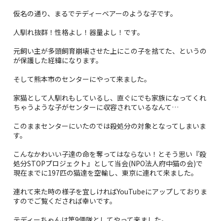
仮名の通り、まるでテディーベアーのような子です。
人馴れ抜群！性格よし！器量よし！です。
元飼い主が多頭飼育崩壊させた上にこの子を捨てた、というの
が保護した経緯になります。
そして熊本市のセンターにやって来ました。
家猫として人馴れもしているし、直ぐにでも家族になってくれ
ちゃうような子がセンターに収容されているなんて…
このままセンターにいたのでは殺処分の対象となってしまいま
す。
こんなかわいい子達の命を奪ってはならない！とそう思い『殺
処分STOPプロジェクト』として当会(NPO法人府中猫の会)で
現在までに197匹の猫達を空輸し、東京に連れて来ました。
連れて来た時の様子を宜しければYouTubeにアップしておりま
すのでご覧くだされば幸いです。
テディーちゃんは第9便隊としてやって来ました。