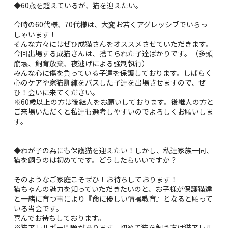
◆60歳を超えているが、猫を迎えたい。
今時の60代様、70代様は、大変お若くアグレッシブでいらっ
しゃいます！
そんな方々にはぜひ成猫さんをオススメさせていただきます。
今回出場する成猫さんは、捨てられた子達ばかりです。（多頭
崩壊、飼育放棄、夜逃げによる強制執行）
みんな心に傷を負っている子達を保護しております。しばらく
心のケアや家猫訓練をバスした子達を出場させますので、ぜ
ひ！会いに来てください。
※60歳以上の方は後継人をお願いしております。後継人の方と
ご来場いただくと私達も選考しやすいのでよろしくお願いしま
す。
◆わが子の為にも保護猫を迎えたい！しかし、私達家族一同、
猫を飼うのは初めてです。どうしたらいいですか？
そのようなご家庭こそぜひ！お待ちしております！
猫ちゃんの魅力を知っていただきたいのと、お子様が保護猫達
と一緒に育つ事により『命に優しい情操教育』となると願って
いる当会です。
喜んでお待ちしております。
※猫アレルギー問題があります。初めて猫を飼う方は猫アレル