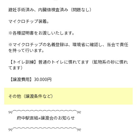
避妊手術済み、内臓値検査済み（問題なし）
マイクロチップ装着。
※各種証明書をお渡しいたします。
※マイクロチップの名義登録は、環境省に確認し、当会で責任
を持って行います。
【トイレ訓練】普通のトイレに慣れてます（鉱物系の砂に慣れ
てます）
【譲渡費用】30.000円
その他（譲渡条件など）
୨୧⌒⌒⌒⌒⌒⌒⌒⌒⌒⌒⌒⌒⌒⌒⌒୨୧
府中駅直結⭐︎譲渡会のお知らせ
୨୧⌒⌒⌒⌒⌒⌒⌒⌒⌒⌒⌒⌒⌒⌒⌒୨୧