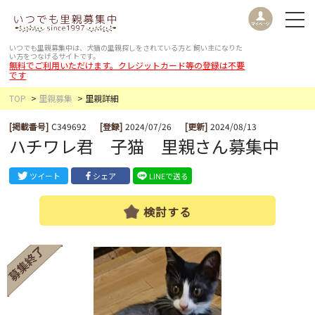
いつでも里親募集中は、犬猫の里親探しをされている方と
飼い主になりた
い方をつなげるサイトです。
無料でご利用いただけます。クレジットカード等の登録は不要
です
TOP
里親募集
里親詳細
[掲載番号]
C349692
[登録]
2024/07/26
[更新]
2024/08/13
ハチワレ君 子猫 里親さん募集中
ツイート
シェア
LINEで送る
検討する