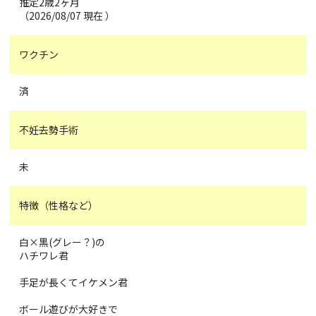
推定2歳2ヶ月
（2026/08/07 現在 ）
ワクチン
済
不妊去勢手術
未
特徴（性格など）
白×黒(グレー？)の
ハチワレ君
手足が長くてイケメン君
ボール遊びが大好きで