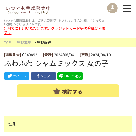
いつでも里親募集中は、犬猫の里親探しをされている方と
飼い主になりた
い方をつなげるサイトです。
無料でご利用いただけます。クレジットカード等の登録は不要
です
TOP
里親募集
里親詳細
[掲載番号]
C349892
[登録]
2024/08/04
[更新]
2024/08/10
ふわふわ シャムミックス 女の子
ツイート
シェア
LINEで送る
検討する
性別