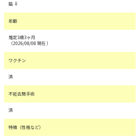
猫 ♀
年齢
推定3歳3ヶ月
（2026/08/08 現在 ）
ワクチン
済
不妊去勢手術
済
特徴（性格など）