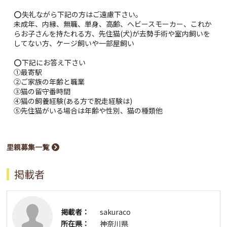
⭕️失礼ながら下記の方はご遠慮下さい。
未成年、内縁、無職、単身、高齢、へビースモーカー、これか
らお子さんを持たれる方、先住猫(犬)が去勢手術や室内飼いを
してない方、ケージ飼いや一部屋飼い
⭕️下記にお答え下さい
①最寄駅
②ご家族の年齢と職業
③猫の留守番時間
④猫の飼養経験(ある方で脱走経験は)
⑤先住猫がいる場合は年齢や性別、猫の種類他
里親募集一覧
掲載者
掲載者：
sakuraco
所在県：
神奈川県