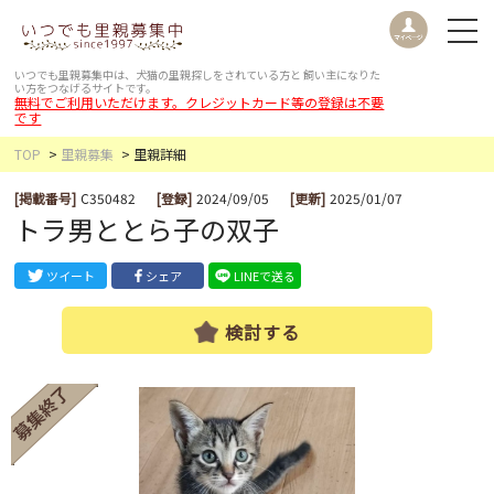
いつでも里親募集中は、犬猫の里親探しをされている方と
飼い主になりた
い方をつなげるサイトです。
無料でご利用いただけます。クレジットカード等の登録は不要
です
TOP
里親募集
里親詳細
[掲載番号]
C350482
[登録]
2024/09/05
[更新]
2025/01/07
トラ男ととら子の双子
ツイート
シェア
LINEで送る
検討する