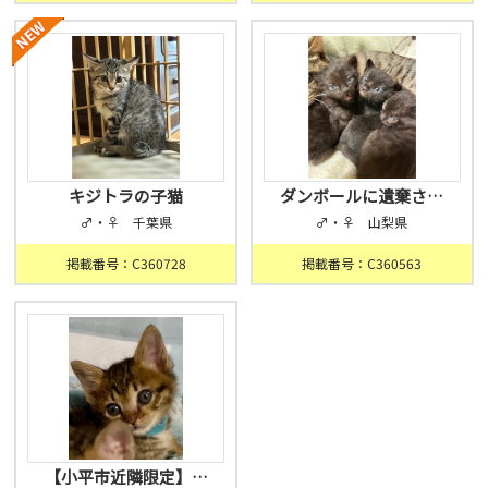
キジトラの子猫
ダンボールに遺棄さ…
♂・♀ 千葉県
♂・♀ 山梨県
掲載番号：C360728
掲載番号：C360563
【小平市近隣限定】…