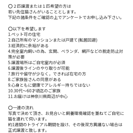
⭕️２匹譲渡または１匹希望の方は
若い先住猫さんがいることとします。
下記の諸条件をご確認の上でアンケートでお申し込み下さい。
⭕️以下を希望します
1.ペット可の住宅
2.自己所有のマンションまたは戸建て(転居回避)
3.経済的に余裕がある
4.完全室内飼いの為、玄関、ベランダ、網戸などの脱走防止対
策が必要
5.譲渡場所はご自宅室内が必須
6.譲渡後ラインのやり取りが可能
7.旅行や留守が少なく，できれば在宅の方
8.ご家族皆さんの同意がある
9.心身ともに健康でアレルギー持ちではない
10.30代〜60才頃迄のご家族
11.お届けは神奈川県周辺が中心
⭕️一連の流れ
写真で決めて頂き、お見合いと飼養環境確認を兼ねてご自宅に
猫を連れて伺います。
約1週間のトライアル期間を設け、その後双方異議ない場合は
正式譲渡と致します。