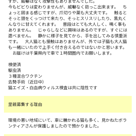
すが、威嚇はなく攻撃性もありませんでした。
今もビビりは変わりませんが、威嚇なく抱っこ出来ます。 ち
ょっと固まる感じですが、爪切りや薬も大丈夫です。 触ると
そっと頭をくっつけて来たり、そっとスリスリしたり、黒丸く
んなりに甘えてくれます。 普段はとても大人しく、鳴く事も
ありません。 じゃらしなどに興味はあるのですが、すぐには
遊べません。 静かに様子を見てから、手を出してみる慎重派
です。 大人猫とも接触はありませんが、外では子猫も大人猫
も一緒にいたので上手く付き合えるのではないかと思います。
お届けは千葉県内で車で１時間圏内でお願いします。
検便済
駆虫済
３種混合ワクチン
去勢手術（近日中）
猫エイズ・白血病ウィルス検査は共に陰性です
里親募集する理由
環境の悪い地域にいて、車に轢かれる猫も多く、見かねたボラ
ンティアさんが保護しましたので預かりました。