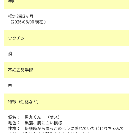
年齢
推定2歳3ヶ月
（2026/08/06 現在 ）
ワクチン
済
不妊去勢手術
未
特徴（性格など）
仮名： 黒丸くん （オス）
毛色： 黒猫、胸に白い模様
性格： 保護時から隅っこのほうに隠れていたビビりちゃんで