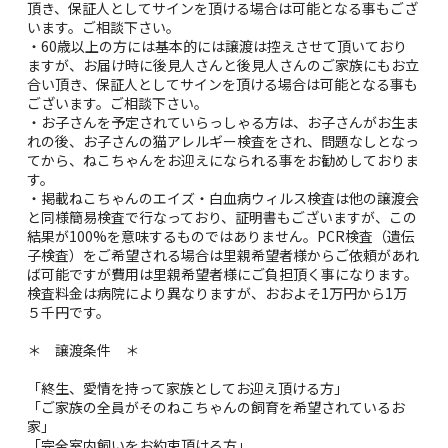
頂き、保証人としてサインを頂ける場合は可能となる事もござ
います。ご相談下さい。
・60歳以上の方には基本的には譲渡は控えさせて頂いており
ますが、お届け時に後見人さんと後見人さんのご家族にもお立
合い頂き、保証人としてサインを頂ける場合は可能となる事も
ございます。ご相談下さい。
・お子さんを予定されていらっしゃる方は、お子さんがお生ま
れの後、お子さんの猫アレルギー検査をされ、問題なしとなっ
てから、ねこちゃんをお迎えになられる事をお勧めしておりま
す。
・掲載ねこちゃんのエイズ・白血病ウィルス検査は他の譲渡会
と同様簡易検査で行なっており、証明書もございますが、この
結果が100%を意味するものではありません。PCR検査（遺伝
子検査）をご希望される場合は里親希望者様からご依頼があれ
ば可能ですが費用は里親希望者様にご負担頂く事になります。
検査料金は病院により異なりますが、おおよそ1万円から1万
５千円です。
＊ 譲渡条件 ＊
「終生、愛情を持って家族としてお迎え頂ける方」
「ご家族の全員がそのねこちゃんの飼育を希望されているお
家」
「完全室内飼いをお約束頂ける方」