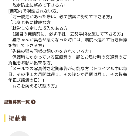
「脱走防止に努めて下さる方」
[自宅内で喫煙されない方」
「万一脱走があった際は、必ず捜索に努めて下さる方」
「心身ともに健康な方」
「就労し安定した収入のある方」
「1回目の発情前に、必ず不妊・去勢手術を施して下さる方」
「猫ちゃんが具合が悪くなった時には、病院へ連れて行き医療
を施して下さる方」
「先住の猫も同様の飼い方をされている方」
「保護時にかかっている医療費の一部とお届け時の交通費のご
負担をお願い出来る方」
「メールでの写真付き定期報告が可能な方（トライアル中は毎
日、その後１カ月間は週１、その後５か月間は月１、その後毎
年正式譲渡の日）」
「ねこを飼える状態の方」
里親募集一覧
掲載者