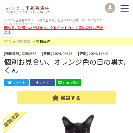
いつでも里親募集中は、犬猫の里親探しをされている方と
飼い主になりた
い方をつなげるサイトです。
無料でご利用いただけます。クレジットカード等の登録は不要
です
TOP
里親募集
里親詳細
[掲載番号]
C350668
[登録]
2024/09/15
[更新]
2024/11/10
個別お見合い、オレンジ色の目の黒丸
くん
ツイート
シェア
LINEで送る
検討する