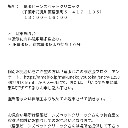
場所： 幕張ビーンズペットクリニック
（千葉市花見川区幕張町５－４１７－１３５）
１３：００－１６：００
＊ 駐車場５台
＊近隣に有料駐車場多数あり。
＊JR幕張駅、京成幕張駅より徒歩１０分
個別お見合いをご希望の方は「幕張ねこの譲渡会ブログ アン
ケート」
https://ameblo.jp/makunekojyoutokai/entry-1258
4924918.html
からメールにて、または、「いつでも里親募
集中」サイトよりお申し込み下さい。
担当者または保護主より改めてお返事させて頂きます。
お見合い場所は幕張ビーンズペットクリニックさんの待合室を
診察時間外にお借りしてのお見合いとなります。
（幕張ビーンズペットクリニックさんは場所を提供して下さっ