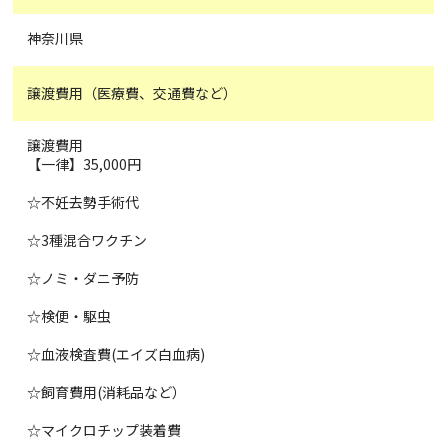
神奈川県
譲渡費用（医療費、交通費など）
譲渡費用
【一律】35,000円
☆不妊去勢手術代
☆3種混合ワクチン
☆ノミ・ダニ予防
☆検便・駆虫
☆血液検査費(エイズ白血病)
☆飼育費用(消耗品など）
☆マイクロチップ装着費