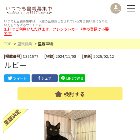
いつでも里親募集中は、犬猫の里親探しをされている方と
飼い主になりた
い方をつなげるサイトです。
無料でご利用いただけます。クレジットカード等の登録は不要
です
TOP
里親募集
里親詳細
[掲載番号]
C351577
[登録]
2024/11/08
[更新]
2025/02/12
ルビー
ツイート
シェア
LINEで送る
検討する