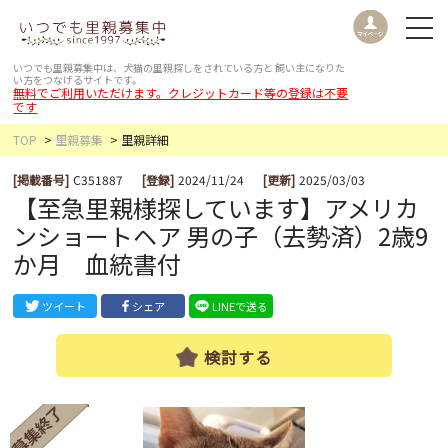
いつでも里親募集中は、犬猫の里親探しをされている方と
飼い主になりた
い方をつなげるサイトです。
無料でご利用いただけます。クレジットカード等の登録は不要
です
TOP
里親募集
里親詳細
[掲載番号]
C351887
[登録]
2024/11/24
[更新]
2025/03/03
【至急里親様探しています】アメリカ
ンショートヘア 男の子（去勢済）2歳9
か月 血統書付
ツイート
シェア
LINEで送る
検討する