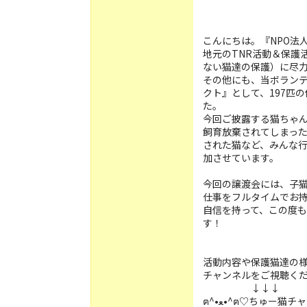
こんにちは。『NPO法
地元のTNR活動＆保護
ない猫達の保護）に尽
その他にも、当ボランテ
クト』として、197匹
た。
今回ご披露する猫ちゃ
飼育放棄されてしまっ
された猫など、みんな
加させています。
今回の譲渡会には、子猫
仕事をフルタイムでお
自信を持って、この度
す！
活動内容や保護猫達の様
チャンネルをご視聴く
↓↓↓
ฅ^•ﻌ•^ฅ♡ちゅー猫