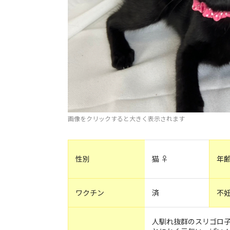
画像をクリックすると大きく表示されます
性別
猫 ♀
年
ワクチン
済
不
人馴れ抜群のスリゴロ