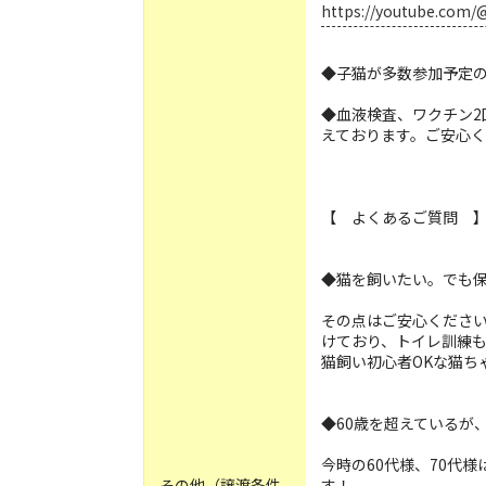
https://youtube.com
◆子猫が多数参加予定
◆血液検査、ワクチン2
えております。ご安心
【 よくあるご質問 
◆猫を飼いたい。でも
その点はご安心くださ
けており、トイレ訓練
猫飼い初心者OKな猫ち
◆60歳を超えているが
今時の60代様、70代
その他（譲渡条件
す！