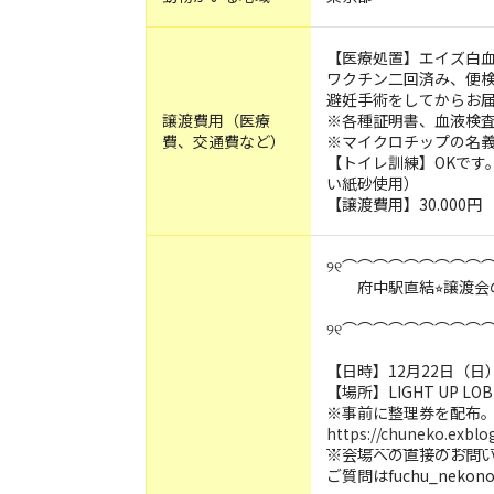
【医療処置】エイズ白
ワクチン二回済み、便
避妊手術をしてからお
譲渡費用（医療
※各種証明書、血液検
費、交通費など）
※マイクロチップの名
【トイレ訓練】OKです
い紙砂使用）
【譲渡費用】30.000円
୨୧⌒⌒⌒⌒⌒⌒⌒⌒⌒⌒
府中駅直結⭐︎譲渡会
୨୧⌒⌒⌒⌒⌒⌒⌒⌒⌒⌒
【日時】12月22日（日
【場所】LIGHT UP 
※事前に整理券を配布
https://chuneko.exblo
※会場への直接のお問
ご質問はfuchu_nekonok