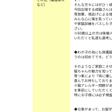
など）
そんな方々にはぜひ！
今回出場する成猫さん
育放棄、夜逃げによる
みんな心に傷を負って
や家猫訓練をバスした
さい。
※60歳以上の方は後継
いただくと私達も選考
◆わが子の為にも保護
うのは初めてです。ど
そのようなご家庭こそ
猫ちゃんの魅力を知っ
育つ事により『命に優
喜んでお待ちしており
※猫アレルギー問題が
を事前にしていただく
特にお子様には必ず検
◆仕事があって、お留