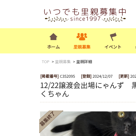
ホーム
里親募集
イベント
TOP
里親募集
里親詳細
[掲載番号]
C352095
[登録]
2024/12/07
[更新]
20
12/22譲渡会出場にゃんず 
くちゃん