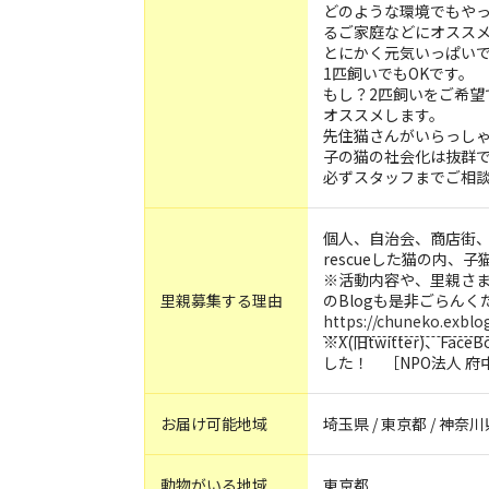
どのような環境でもや
るご家庭などにオスス
とにかく元気いっぱい
1匹飼いでもOKです。
もし？2匹飼いをご希望
オススメします。
先住猫さんがいらっし
子の猫の社会化は抜群
必ずスタッフまでご相
個人、自治会、商店街、
rescueした猫の内
※活動内容や、里親さ
里親募集する理由
のBlogも是非ごらんく
https://chuneko.exblog
※X(旧twitter)、Face
した！ ［NPO法人 
お届け可能地域
埼玉県 / 東京都 / 神奈川
動物がいる地域
東京都