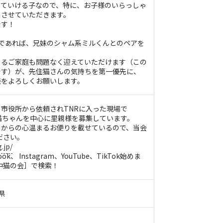
っていける子なので、特に、お子様のいらっしゃ
メさせていただきます。
です！
であれば、兄妹のシャム系ミルくんとのペアを
ゃるご家庭も問題なく迎えていただけます（この
です）が、先住猫さんの気持ちを第一優先に、
談をよろしくお願いします。
市役所から依頼されTNRに入った現場で
、子猫ちゃんを中心に里親様を募集しています。
まからの心温まるお便りを載せているので、当会
ださい。
.jp/
Book、 Instagram、YouTube、TikTok始めま
府中猫の会］で検索！
県