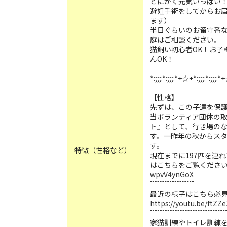
とにかく元気いっぱい
避妊手術をしてからお
ます）
半日ぐらいのお留守番
庭はご相談ください。
猫飼い初心者OK！お子
んOK！
*:;;;:*:;;;:*+☆+*:;;;:*:;;;:
【性格】
先ずは、この子達を保
当ボランティア団体の取
ト』として、行き場の
す。一昨年の秋からスタ
す。
特徴（性格など）
現在までに197匹を連
はこちらをご覧くださ
wpvV4ynGoX
最近の様子はこちら必
https://youtu.be/ftZZ
家猫訓練やトイレ訓練