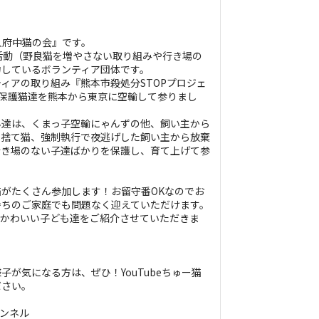
人府中猫の会』です。
活動（野良猫を増やさない取り組みや行き場の
力しているボランティア団体です。
ィアの取り組み『熊本市殺処分STOPプロジェ
の保護猫達を熊本から東京に空輸して参りまし
ん達は、くまっ子空輸にゃんずの他、飼い主から
た捨て猫、強制執行で夜逃げした飼い主から放棄
行き場のない子達ばかりを保護し、育て上げて参
がたくさん参加します！お留守番OKなのでお
持ちのご家庭でも問題なく迎えていただけます。
もかわいい子ども達をご紹介させていただきま
子が気になる方は、ぜひ！YouTubeちゅー猫
ださい。
チャンネル