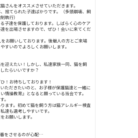
成猫さんをオススメさせていただきます。
は、捨てられた子達ばかりです。（多頭崩壊、飼
強制執行）
いる子達を保護しております。しばらく心のケア
子達を出場させますので、ぜひ！会いに来てくだ
人をお願いしております。後継人の方とご来場
しやすいのでよろしくお願いします。
猫を迎えたい！しかし、私達家族一同、猫を飼
うしたらいいですか？
ぜひ！お待ちしております！
ていただきたいのと、お子様が保護猫達と一緒に
しい情操教育』となると願っている当会です。
ます。
あります。初めて猫を飼う方は猫アレルギー検査
と私達も選考しやすいです。
査をお願いします。
守番をさせるのが心配…