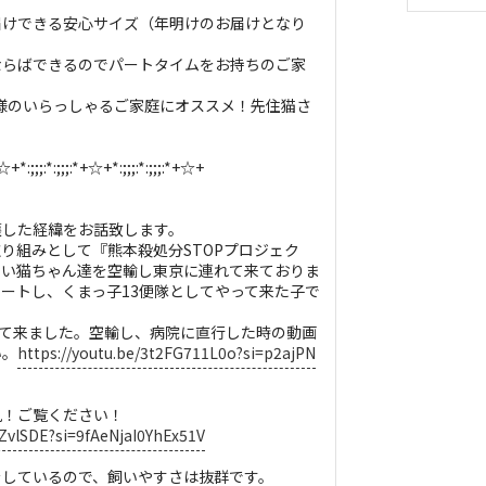
！
届けできる安心サイズ（年明けのお届けとなり
ならばできるのでパートタイムをお持ちのご家
様のいらっしゃるご家庭にオススメ！先住猫さ
*+☆+*:;;;:*:;;;:*+☆+*:;;;:*:;;;:*+☆+
護した経緯をお話致します。
り組みとして『熊本殺処分STOPプロジェク
ない猫ちゃん達を空輸し東京に連れて来ておりま
ートし、くまっ子13便隊としてやって来た子で
れて来ました。空輸し、病院に直行した時の動画
い。
https://youtu.be/3t2FG711L0o?si=p2ajPN
見！ご覧ください！
eZvlSDE?si=9fAeNjaI0YhEx51V
をしているので、飼いやすさは抜群です。