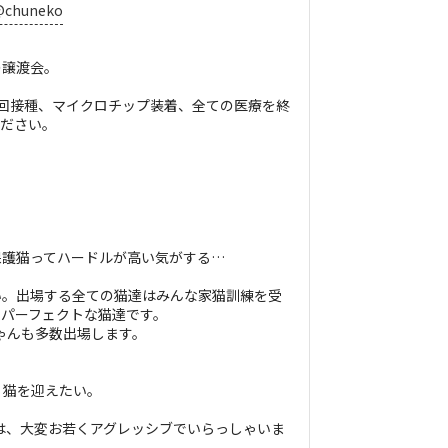
/@chuneko
の譲渡会。
回接種、マイクロチップ装着、全ての医療を終
ください。
】
保護猫ってハードルが高い気がする…
い。出場する全ての猫達はみんな家猫訓練を受
もパーフェクトな猫達です。
ゃんも多数出場します。
、猫を迎えたい。
様は、大変お若くアグレッシブでいらっしゃいま