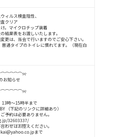
血ウィルス検査陰性、
検査クリア
届け。マイクロチップ装着
査の結果表をお渡しいたします。
義変更は、当会で行いますのでご安心下さい。
。普通タイプのトイレに慣れてます。（現在白
⌒⌒⌒⌒⌒୨୧
のお知らせ
⌒⌒⌒⌒⌒୨୧
）13時〜15時半まで
LOBBY （下記のリンクに詳細あり）
。ご予約は必要ありません。
g.jp/32603337/
い合わせはお控えください。
ai@yahoo.co.jpまで