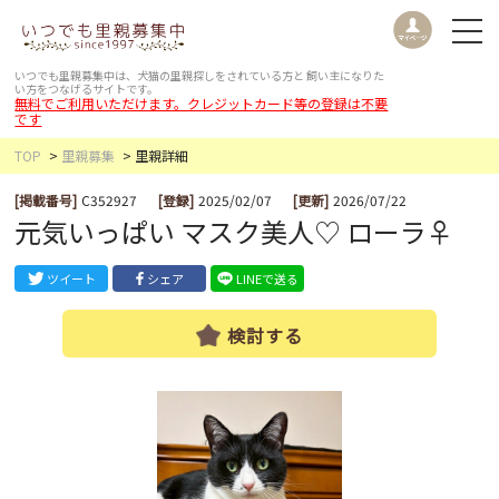
いつでも里親募集中は、犬猫の里親探しをされている方と
飼い主になりた
い方をつなげるサイトです。
無料でご利用いただけます。クレジットカード等の登録は不要
です
TOP
里親募集
里親詳細
[掲載番号]
C352927
[登録]
2025/02/07
[更新]
2026/07/22
元気いっぱい マスク美人♡ ローラ♀
ツイート
シェア
LINEで送る
検討する