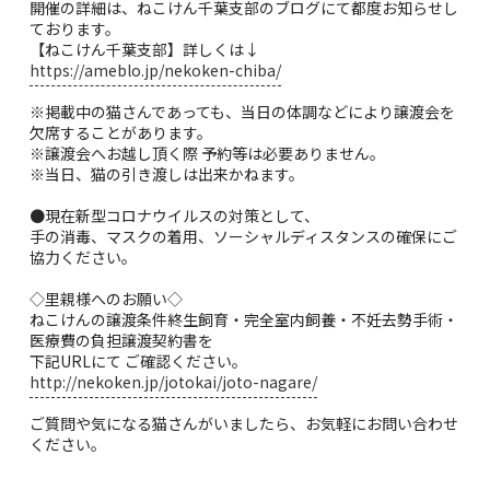
開催の詳細は、ねこけん千葉支部のブログにて都度お知らせし
ております。
【ねこけん千葉支部】詳しくは↓
https://ameblo.jp/nekoken-chiba/
※掲載中の猫さんであっても、当日の体調などにより譲渡会を
欠席することがあります。
※譲渡会へお越し頂く際 予約等は必要ありません。
※当日、猫の引き渡しは出来かねます。
●現在新型コロナウイルスの対策として、
手の消毒、マスクの着用、ソーシャルディスタンスの確保にご
協力ください。
◇里親様へのお願い◇
ねこけんの譲渡条件終生飼育・完全室内飼養・不妊去勢手術・
医療費の負担譲渡契約書を
下記URLにて ご確認ください。
http://nekoken.jp/jotokai/joto-nagare/
ご質問や気になる猫さんがいましたら、お気軽にお問い合わせ
ください。