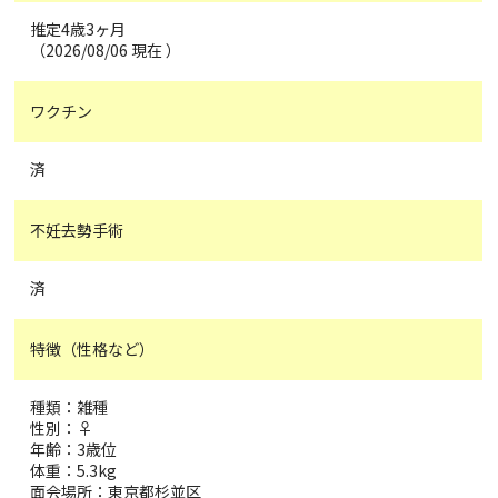
推定4歳3ヶ月
（2026/08/06 現在 ）
ワクチン
済
不妊去勢手術
済
特徴（性格など）
種類：雑種
性別：♀
年齢：3歳位
体重：5.3kg
面会場所：東京都杉並区