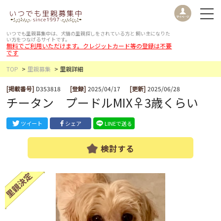
いつでも里親募集中は、犬猫の里親探しをされている方と
飼い主になりた
い方をつなげるサイトです。
無料でご利用いただけます。クレジットカード等の登録は不要
です
TOP
里親募集
里親詳細
[掲載番号]
D353818
[登録]
2025/04/17
[更新]
2025/06/28
チータン プードルMIX♀3歳くらい
ツイート
シェア
LINEで送る
検討する