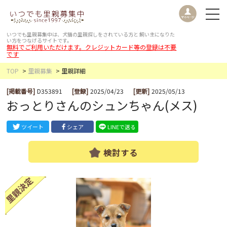
いつでも里親募集中は、犬猫の里親探しをされている方と
飼い主になりた
い方をつなげるサイトです。
無料でご利用いただけます。クレジットカード等の登録は不要
です
TOP
里親募集
里親詳細
[掲載番号]
D353891
[登録]
2025/04/23
[更新]
2025/05/13
おっとりさんのシュンちゃん(メス)
ツイート
シェア
LINEで送る
検討する