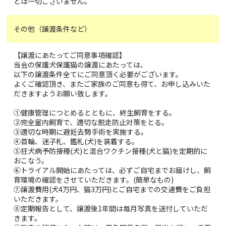
とは一切ございません。
その他（譲渡条件など）
【譲渡にあたってご同意事項確認】
当会の保護犬保護猫の譲渡にあたっては、
以下の譲渡条件全てにご同意頂く必要がございます。
よくご確認頂き、またご家族のご同意も得て、お申し込みいた
だきますようお願い致します。
①健康管理につとめるとともに、終生飼育をする。
②完全室内飼育で、適切な脱走防止対策をとる。
③適切な時期に避妊去勢手術を実施する。
④首輪、迷子札、鑑札(犬)を装着する。
⑤狂犬病予防接種(犬)と混合ワクチン接種(犬と猫)を定期的に
おこなう。
⑥トライアル開始にあたっては、必ずご自宅までお届けし、飼
育環境の確認をさせていただきます。(簡単なもの)
⑦譲渡費用(犬4万円、猫3万円)とご自宅までの交通費をご負担
いただきます。
⑧定期報告として、譲渡後1年間は毎月写真を送付していただ
きます。