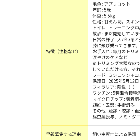
毛色 : アプリコット
年齢 : 5歳
体重 : 5.5kg
性格 : 甘えん坊。スキ
トイレ : トレーニン
散歩 : まだ開始してい
日常の様子 : 人がい
膝に飛び乗ってきます
特徴（性格など）
お手入れ : 毎月のト
涙やけのケアなど
※トリミング犬種なので
していただける方、そ
フード : ミシュワン＋
保護日 : 2025年5月12日
フィラリア : 陰性（−）
ワクチン : 5種混合接種
マイクロチップ : 装着済
避妊・去勢 : 手術済み
その他 : 触診・聴診・
駆虫薬投与、ノミ・ダ
里親募集する理由
飼い主死亡による保護