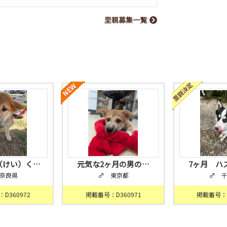
里親募集一覧
（けい）く…
元気な2ヶ月の男の…
7ヶ月 ハ
奈良県
♂ 東京都
♂ 
D360972
掲載番号：D360971
掲載番号：D