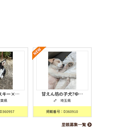
スキー×…
甘えん坊の子犬?ゆ…
千葉県
♂ 埼玉県
360957
掲載番号：D360910
里親募集一覧