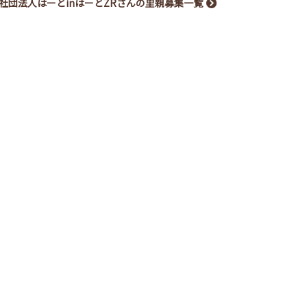
社団法人はーとinはーとZRさんの里親募集一覧