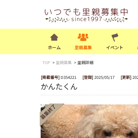
ホーム
里親募集
イベント
TOP
里親募集
里親詳細
[掲載番号]
D354221
[登録]
2025/05/17
[更新]
20
かんたくん