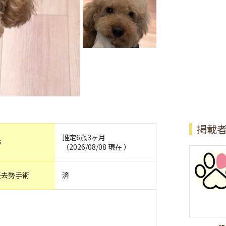
掲載
推定6歳3ヶ月
齢
（2026/08/08 現在 ）
妊去勢手術
済