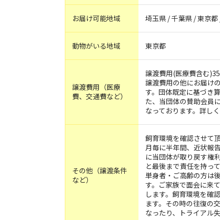
お届け可能地域
埼玉県 / 千葉県 / 東京都
動物がいる地域
東京都
譲渡費用(医療費含む)35,
譲渡費用の他にお届け
譲渡費用（医療
す。団体既定に基づき
費、交通費など）
た、当団体の賛助会員
なっております。詳し
飼育環境を確認させて頂
月毎に半年間、近状報
に当団体が取り戻す権
と最後まで責任を持っ
その他（譲渡条件
単身者・ご高齢の方は
など）
す。ご家族で面会に来
します。飼育環境を確
ます。その時の往復の
なったり、トライアル