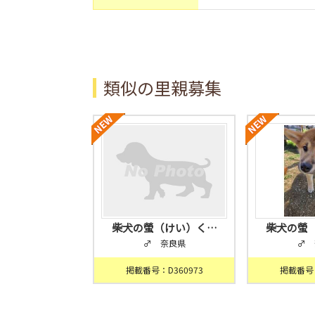
類似の里親募集
柴犬の螢（けい）く…
柴犬の螢
♂ 奈良県
♂ 
掲載番号：D360973
掲載番号：