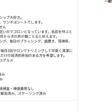
一般
ンシップ大好き。
グ中。ウンチはシートでします。
ません
ると近いのでゴロンとなっています。名前を呼ぶと
。外から犬の声が聞こえると吠えます。
リミング、毎日のブラッシング、歯磨き、耳掃除、
毎月1回サロンでトリミングして可愛く清潔に
れだけの経済的余裕のある方を希望します。
ココグルメ
済み
み
血液検査・検便異常なし
ニ駆虫済み、スケーリング済み