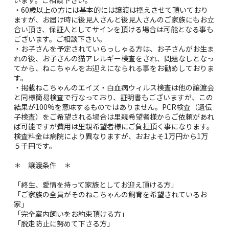
・60歳以上の方には基本的には譲渡は控えさせて頂いており
ますが、お届け時に後見人さんと後見人さんのご家族にもお立
合い頂き、保証人としてサインを頂ける場合は可能となる事も
ございます。ご相談下さい。
・お子さんを予定されていらっしゃる方は、お子さんがお生ま
れの後、お子さんの猫アレルギー検査をされ、問題なしとなっ
てから、ねこちゃんをお迎えになられる事をお勧めしておりま
す。
・掲載ねこちゃんのエイズ・白血病ウィルス検査は他の譲渡会
と同様簡易検査で行なっており、証明書もございますが、この
結果が100%を意味するものではありません。PCR検査（遺伝
子検査）をご希望される場合は里親希望者様からご依頼があれ
ば可能ですが費用は里親希望者様にご負担頂く事になります。
検査料金は病院により異なりますが、おおよそ1万円から1万
５千円です。
＊ 譲渡条件 ＊
「終生、愛情を持って家族としてお迎え頂ける方」
「ご家族の全員がそのねこちゃんの飼育を希望されているお
家」
「完全室内飼いをお約束頂ける方」
「脱走防止に努めて下さる方」