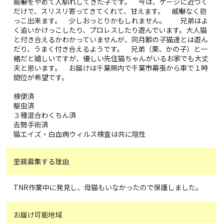
威嚇をやめて人馴れしてきた子です。 今は、ケージに近づく
だけで、スリスリ寄ってきてくれて、甘えます。 威嚇なく抱
っこ出来ます。 少しおっとりかもしれません。 兄弟はよ
く追いかけっこしたり、プロレスしたり遊んでいます。大人猫
と付き合えるかわかっていませんが、同月齢の子猫達とは遊ん
だり、うまく付き合えるようです。 兄弟（栗、かの子）と一
緒だと嬉しいですが、優しい先住猫ちゃんがいるお家でも大丈
夫と思います。 お届けは千葉県内で千葉市幕張から車で１時
間位が希望です。
検便済
駆虫済
３種混合わくちん済
去勢手術済
猫エイズ・白血病ウィルス検査は共に陰性
里親募集する理由
TNR作業中に発見し、母猫もいなかったので保護しました。
お届け可能地域