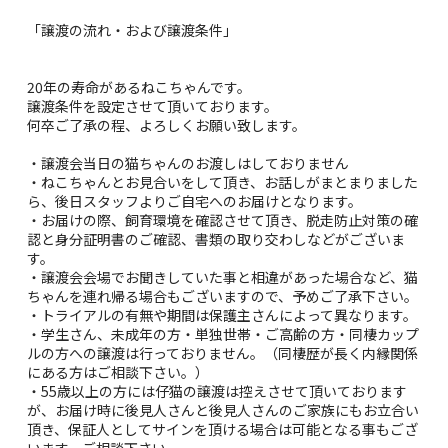
「譲渡の流れ・および譲渡条件」
20年の寿命があるねこちゃんです。
譲渡条件を設定させて頂いております。
何卒ご了承の程、よろしくお願い致します。
・譲渡会当日の猫ちゃんのお渡しはしておりません
・ねこちゃんとお見合いをして頂き、お話しがまとまりました
ら、後日スタッフよりご自宅へのお届けとなります。
・お届けの際、飼育環境を確認させて頂き、脱走防止対策の確
認と身分証明書のご確認、書類の取り交わしなどがございま
す。
・譲渡会会場でお聞きしていた事と相違があった場合など、猫
ちゃんを連れ帰る場合もございますので、予めご了承下さい。
・トライアルの有無や期間は保護主さんによって異なります。
・学生さん、未成年の方・単独世帯・ご高齢の方・同棲カップ
ルの方への譲渡は行っておりません。（同棲歴が長く内縁関係
にある方はご相談下さい。）
・55歳以上の方には仔猫の譲渡は控えさせて頂いております
が、お届け時に後見人さんと後見人さんのご家族にもお立合い
頂き、保証人としてサインを頂ける場合は可能となる事もござ
います。ご相談下さい。