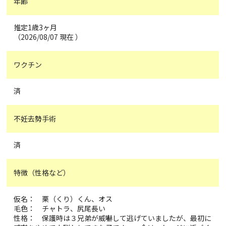
年齢
推定1歳3ヶ月
（2026/08/07 現在 ）
ワクチン
済
不妊去勢手術
済
特徴（性格など）
仮名： 栗（くり）くん、オス
毛色： チャトラ、尻尾長い
性格： 保護時は３兄弟が威嚇して逃げていましたが、最初に