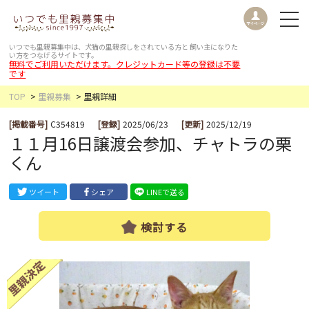
いつでも里親募集中は、犬猫の里親探しをされている方と
飼い主になりた
い方をつなげるサイトです。
無料でご利用いただけます。クレジットカード等の登録は不要
です
TOP
里親募集
里親詳細
[掲載番号]
C354819
[登録]
2025/06/23
[更新]
2025/12/19
１１月16日譲渡会参加、チャトラの栗
くん
ツイート
シェア
LINEで送る
検討する