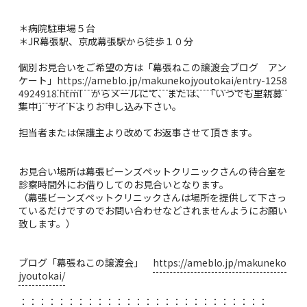
＊病院駐車場５台
＊JR幕張駅、京成幕張駅から徒歩１０分
個別お見合いをご希望の方は「幕張ねこの譲渡会ブログ アン
ケート」
https://ameblo.jp/makunekojyoutokai/entry-1258
4924918.html
からメールにて、または、「いつでも里親募
集中」サイトよりお申し込み下さい。
担当者または保護主より改めてお返事させて頂きます。
お見合い場所は幕張ビーンズペットクリニックさんの待合室を
診察時間外にお借りしてのお見合いとなります。
（幕張ビーンズペットクリニックさんは場所を提供して下さっ
ているだけですのでお問い合わせなどされませんようにお願い
致します。）
ブログ「幕張ねこの譲渡会」
https://ameblo.jp/makuneko
jyoutokai/
：：：：：：：：：：：：：：：：：：：：：：：：：：