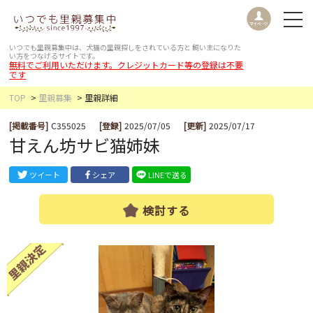
いつでも里親募集中は、犬猫の里親探しをされている方と
飼い主になりた
い方をつなげるサイトです。
無料でご利用いただけます。クレジットカード等の登録は不要
です
TOP
里親募集
里親詳細
[掲載番号]
C355025
[登録]
2025/07/05
[更新]
2025/07/17
甘えん坊サビ猫姉妹
ツイート
シェア
LINEで送る
検討する