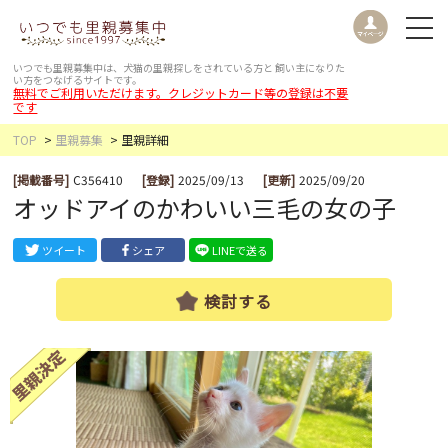
いつでも里親募集中は、犬猫の里親探しをされている方と
飼い主になりた
い方をつなげるサイトです。
無料でご利用いただけます。クレジットカード等の登録は不要
です
TOP
里親募集
里親詳細
[掲載番号]
C356410
[登録]
2025/09/13
[更新]
2025/09/20
オッドアイのかわいい三毛の女の子
ツイート
シェア
LINEで送る
検討する