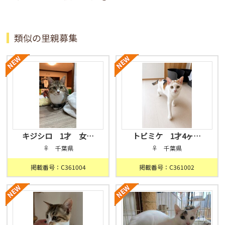
類似の里親募集
キジシロ 1才 女…
トビミケ 1才4ヶ…
♀ 千葉県
♀ 千葉県
掲載番号：C361004
掲載番号：C361002