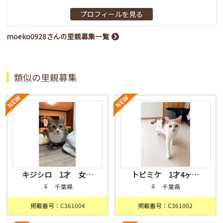
プロフィールを見る
moeko0928さんの里親募集一覧
類似の里親募集
キジシロ 1才 女…
トビミケ 1才4ヶ…
♀ 千葉県
♀ 千葉県
掲載番号：C361004
掲載番号：C361002