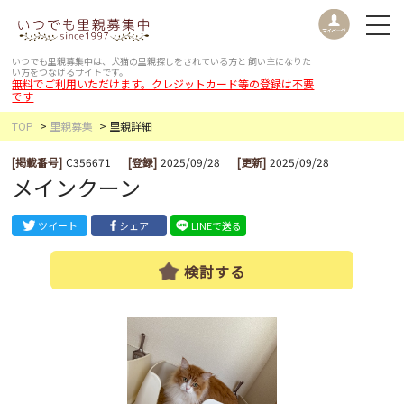
いつでも里親募集中は、犬猫の里親探しをされている方と
飼い主になりた
い方をつなげるサイトです。
無料でご利用いただけます。クレジットカード等の登録は不要
です
TOP
里親募集
里親詳細
[掲載番号]
C356671
[登録]
2025/09/28
[更新]
2025/09/28
メインクーン
ツイート
シェア
LINEで送る
検討する