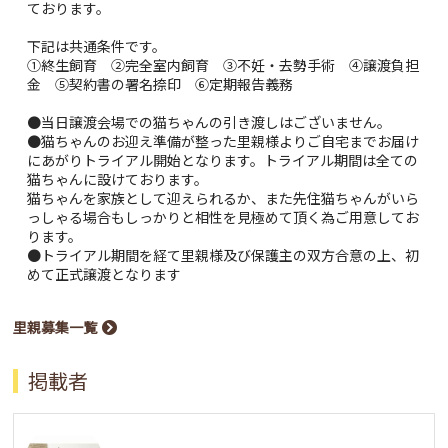
ております。
下記は共通条件です。
①終生飼育 ②完全室内飼育 ③不妊・去勢手術 ④譲渡負担
金 ⑤契約書の署名捺印 ⑥定期報告義務
●当日譲渡会場での猫ちゃんの引き渡しはございません。
●猫ちゃんのお迎え準備が整った里親様よりご自宅までお届け
にあがりトライアル開始となります。トライアル期間は全ての
猫ちゃんに設けております。
猫ちゃんを家族として迎えられるか、また先住猫ちゃんがいら
っしゃる場合もしっかりと相性を見極めて頂く為ご用意してお
ります。
●トライアル期間を経て里親様及び保護主の双方合意の上、初
めて正式譲渡となります
里親募集一覧
掲載者