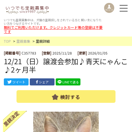
いつでも里親募集中は、犬猫の里親探しをされている方と
飼い主になりた
い方をつなげるサイトです。
無料でご利用いただけます。クレジットカード等の登録は不要
です
TOP
里親募集
里親詳細
[掲載番号]
C357783
[登録]
2025/11/28
[更新]
2026/01/05
12/21（日）譲渡会参加♪青天にゃんこ
♪2ヶ月半
ツイート
シェア
LINEで送る
検討する