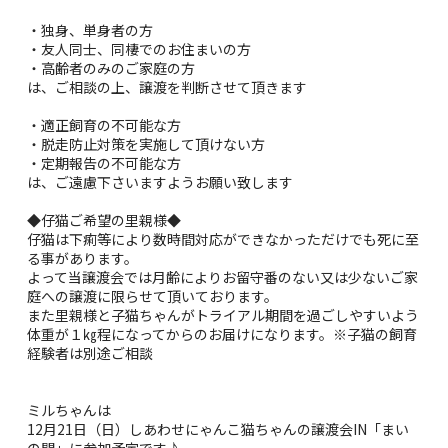
・独身、単身者の方
・友人同士、同棲でのお住まいの方
・高齢者のみのご家庭の方
は、ご相談の上、譲渡を判断させて頂きます
・適正飼育の不可能な方
・脱走防止対策を実施して頂けない方
・定期報告の不可能な方
は、ご遠慮下さいますようお願い致します
◆仔猫ご希望の里親様◆
仔猫は下痢等により数時間対応ができなかっただけでも死に至
る事があります。
よって当譲渡会では月齢によりお留守番のない又は少ないご家
庭への譲渡に限らせて頂いております。
また里親様と子猫ちゃんがトライアル期間を過ごしやすいよう
体重が１㎏程になってからのお届けになります。※子猫の飼育
経験者は別途ご相談
ミルちゃんは
12月21日（日）しあわせにゃんこ猫ちゃんの譲渡会IN「まい
の間」に参加予定です♪