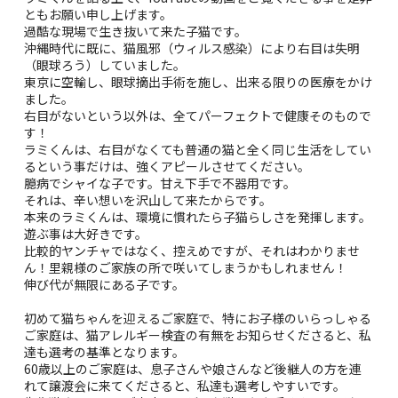
ともお願い申し上げます。
過酷な現場で生き抜いて来た子猫です。
沖縄時代に既に、猫風邪（ウィルス感染）により右目は失明
（眼球ろう）していました。
東京に空輸し、眼球摘出手術を施し、出来る限りの医療をかけ
ました。
右目がないという以外は、全てパーフェクトで健康そのもので
す！
ラミくんは、右目がなくても普通の猫と全く同じ生活をしてい
るという事だけは、強くアピールさせてください。
臆病でシャイな子です。甘え下手で不器用です。
それは、辛い想いを沢山して来たからです。
本来のラミくんは、環境に慣れたら子猫らしさを発揮します。
遊ぶ事は大好きです。
比較的ヤンチャではなく、控えめですが、それはわかりませ
ん！里親様のご家族の所で咲いてしまうかもしれません！
伸び代が無限にある子です。
初めて猫ちゃんを迎えるご家庭で、特にお子様のいらっしゃる
ご家庭は、猫アレルギー検査の有無をお知らせくださると、私
達も選考の基準となります。
60歳以上のご家庭は、息子さんや娘さんなど後継人の方を連
れて譲渡会に来てくださると、私達も選考しやすいです。