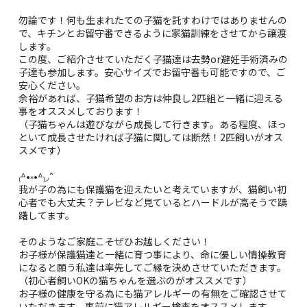
勿論です！何も生まれたての子猫を託すわけではありませんの
で、キチンとお留守番できるように家猫訓練をさせてから譲渡
します。
この度、ご紹介させていただく子猫達は去勢or避妊手術済みの
子達も参加します。安心サイズでお留守番も可能ですので、ご
安心ください。
余裕があれば、子猫希望のお方は仲良し2匹組と一緒に迎える
事をオススメしております！
（子猫ちゃんは遊びながら成長して行きます。ある程度、ほっ
といて成長させたければ子猫に関しては断然！2匹飼いがオス
スメです）
₍ᐞ•༝•ᐞ₎◞ ̑̑
我が子の為にも保護猫を迎えたいと考えていますが、猫飼い初
心者でも大丈夫？テレビなど見ているとハードルが高そうで躊
躇してます。
そのようなご家庭こそぜひお越しください！
お子様が保護猫達と一緒に育つ事により、命に優しい情操教育
になると願う私達は率先してご縁を決めさせていただきます。
（初心者飼いOKの猫ちゃんを選ぶのがオススメです）
お子様の健康を守る為にも猫アレルギーの有無をご確認させて
いただきます。事前に猫アレルギー検査をオススメします。