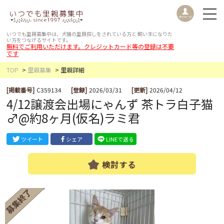
いつでも里親募集中は、犬猫の里親探しをされている方と
飼い主になりた
い方をつなげるサイトです。
無料でご利用いただけます。クレジットカード等の登録は不要
です
TOP
里親募集
里親詳細
[掲載番号]
C359134
[登録]
2026/03/31
[更新]
2026/04/12
4/12譲渡会出場にゃんず 茶トラ白子猫
♂@約8ヶ月(仮名)ラミ君
ツイート
シェア
LINEで送る
検討する