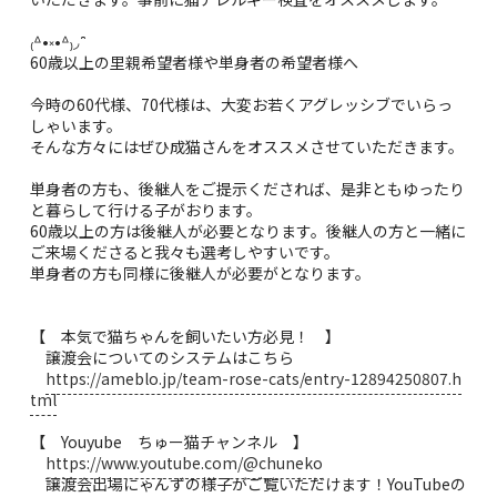
₍ᐞ•༝•ᐞ₎◞ ̑̑
60歳以上の里親希望者様や単身者の希望者様へ
今時の60代様、70代様は、大変お若くアグレッシブでいらっ
しゃいます。
そんな方々にはぜひ成猫さんをオススメさせていただきます。
単身者の方も、後継人をご提示くだされば、是非ともゆったり
と暮らして行ける子がおります。
60歳以上の方は後継人が必要となります。後継人の方と一緒に
ご来場くださると我々も選考しやすいです。
単身者の方も同様に後継人が必要がとなります。
【 本気で猫ちゃんを飼いたい方必見！ 】
譲渡会についてのシステムはこちら
https://ameblo.jp/team-rose-cats/entry-12894250807.h
tml
【 Youyube ちゅー猫チャンネル 】
https://www.youtube.com/@chuneko
譲渡会出場にゃんずの様子がご覧いただけます！YouTubeの