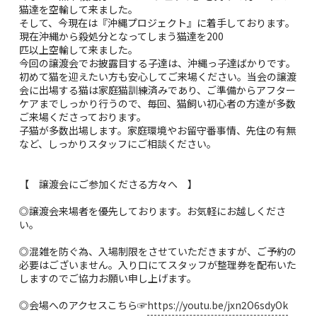
猫達を空輸して来ました。
そして、今現在は『沖縄プロジェクト』に着手しております。
現在沖縄から殺処分となってしまう猫達を200
匹以上空輸して来ました。
今回の譲渡会でお披露目する子達は、沖縄っ子達ばかりです。
初めて猫を迎えたい方も安心してご来場ください。当会の譲渡
会に出場する猫は家庭猫訓練済みであり、ご準備からアフター
ケアまでしっかり行うので、毎回、猫飼い初心者の方達が多数
ご来場くださっております。
子猫が多数出場します。家庭環境やお留守番事情、先住の有無
など、しっかりスタッフにご相談ください。
【 譲渡会にご参加くださる方々へ 】
◎譲渡会来場者を優先しております。お気軽にお越しくださ
い。
◎混雑を防ぐ為、入場制限をさせていただきますが、ご予約の
必要はございません。入り口にてスタッフが整理券を配布いた
しますのでご協力お願い申し上げます。
◎会場へのアクセスこちら☞
https://youtu.be/jxn2O6sdyOk