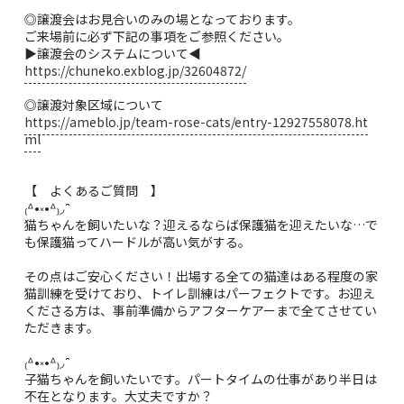
◎譲渡会はお見合いのみの場となっております。
ご来場前に必ず下記の事項をご参照ください。
▶︎譲渡会のシステムについて◀︎
https://chuneko.exblog.jp/32604872/
◎譲渡対象区域について
https://ameblo.jp/team-rose-cats/entry-12927558078.ht
ml
【 よくあるご質問 】
₍ᐞ•༝•ᐞ₎◞ ̑̑
猫ちゃんを飼いたいな？迎えるならば保護猫を迎えたいな…で
も保護猫ってハードルが高い気がする。
その点はご安心ください！出場する全ての猫達はある程度の家
猫訓練を受けており、トイレ訓練はパーフェクトです。お迎え
くださる方は、事前準備からアフターケアーまで全てさせてい
ただきます。
₍ᐞ•༝•ᐞ₎◞ ̑̑
子猫ちゃんを飼いたいです。パートタイムの仕事があり半日は
不在となります。大丈夫ですか？