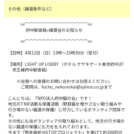
その他（譲渡条件など）
୨୧⌒⌒⌒⌒⌒⌒⌒⌒⌒⌒⌒⌒⌒⌒⌒୨୧
府中駅直結⭐︎譲渡会のお知らせ
୨୧⌒⌒⌒⌒⌒⌒⌒⌒⌒⌒⌒⌒⌒⌒⌒୨୧
【日時】4月12日（日）13時〜15時30分（受付）
【場所】LIGHT UP LOBBY （ホテル ケヤキゲート東京府中2F
京王線府中駅直結）
※会場への直接のお問い合わせはお控えください。
ご質問は、fuchu_nekonokai@yahoo.co.jpまで
こんにちは。『NPO法人府中猫の会』です！
地元のTNR活動＆保護活動（野良猫を増やさない取り組みや
行き場のない猫達の保護）に尽力しているボランティア団体で
す。
その他にも当ボランティアの取り組みとして、地方の行き場の
ない猫達の保護にも力をを入れております。
今まで『熊本殺処分STOPプロジェクト』を掲げて約200匹の