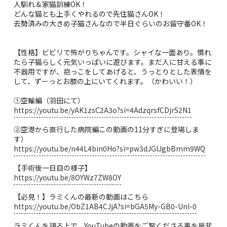
人馴れ＆家猫訓練OK！
どんな猫とも上手くやれるので先住猫さんOK！
去勢済みの大きめ子猫さんなので半日ぐらいのお留守番OK！
【性格】ビビリで怖がりちゃんです。シャイな一面あり。慣れ
たら子猫らしく元気いっぱいに遊びます。まだ人に甘える事に
不器用ですが、抱っこをしてあげると、うっとりとした表情を
して、ずーっとお膝の上にいてくれます。（かわいい！）
①空輸編（羽田にて）
https://youtu.be/yAK1zsC2A3o?si=4AdzqrsfCDjrS2N1
②空港から直行した病院編この動画の11分すぎに登場しま
す）
https://youtu.be/n44L4bin0Ho?si=pw3dJGlJgbBmm9WQ
【手術後一日目の様子】
https://youtu.be/8OYWz7ZW8OY
【必見！】ラミくんの最新の動画はこちら
https://youtu.be/ObZ1AB4CJjA?si=bGA5My-GB0-Unl-0
ラミくんを語る上で、YouTubeの動画をご覧くださる事を是非