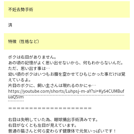
不妊去勢手術
済
特徴（性格など）
ボクは右目がありません。
あの頃の記憶がよく思い出せないから、何もわからないんだ。
ただ、思い出す事は…
幼い頃のボクはいつもお腹を空かせてひもじかった事だけは覚
えているよ。
片目のボクに、飼い主さんは現れるのかにゃ…
https://youtube.com/shorts/Luhpsj-m-aY?si=Ky54CUMBuf
uaQSlm
＝＝＝＝＝＝＝＝＝＝＝＝＝＝＝＝＝＝＝＝
右目は失明していた為、眼球摘出手術済みです。
右目がなくとも左目が見えています。
普通の猫さんと何ら変わらず健康体で元気いっぱいです！