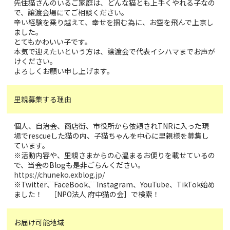
先住猫さんのいるご家庭は、どんな猫とも上手くやれる子なの
で、譲渡会場にてご相談ください。
辛い経験を乗り越えて、幸せを掴む為に、お空を飛んで上京し
ました。
とてもかわいい子です。
本気で迎えたいという方は、譲渡会で代表イシハマまでお声が
けください。
よろしくお願い申し上げます。
里親募集する理由
個人、自治会、商店街、市役所から依頼されTNRに入った現
場でrescueした猫の内、子猫ちゃんを中心に里親様を募集し
ています。
※活動内容や、里親さまからの心温まるお便りを載せているの
で、当会のBlogも是非ごらんください。
https://chuneko.exblog.jp/
※Twitter、FaceBook、 Instagram、YouTube、TikTok始め
ました！ ［NPO法人 府中猫の会］で検索！
お届け可能地域