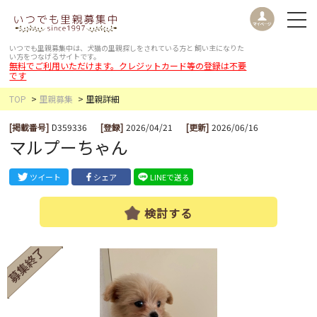
いつでも里親募集中は、犬猫の里親探しをされている方と
飼い主になりた
い方をつなげるサイトです。
無料でご利用いただけます。クレジットカード等の登録は不要
です
TOP
里親募集
里親詳細
[掲載番号]
D359336
[登録]
2026/04/21
[更新]
2026/06/16
マルプーちゃん
ツイート
シェア
LINEで送る
検討する