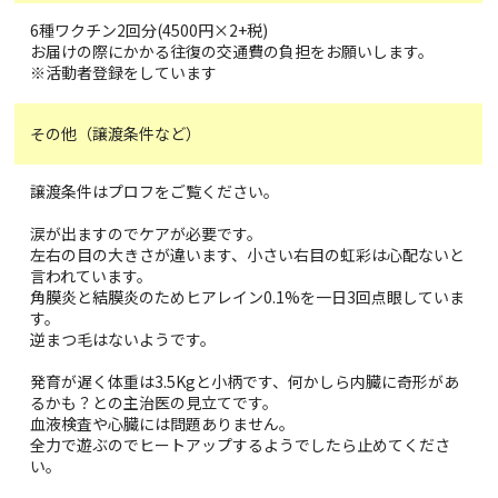
6種ワクチン2回分(4500円×2+税)
お届けの際にかかる往復の交通費の負担をお願いします。
※活動者登録をしています
その他（譲渡条件など）
譲渡条件はプロフをご覧ください。
涙が出ますのでケアが必要です。
左右の目の大きさが違います、小さい右目の虹彩は心配ないと
言われています。
角膜炎と結膜炎のためヒアレイン0.1%を一日3回点眼していま
す。
逆まつ毛はないようです。
発育が遅く体重は3.5Kgと小柄です、何かしら内臓に奇形があ
るかも？との主治医の見立てです。
血液検査や心臓には問題ありません。
全力で遊ぶのでヒートアップするようでしたら止めてくださ
い。