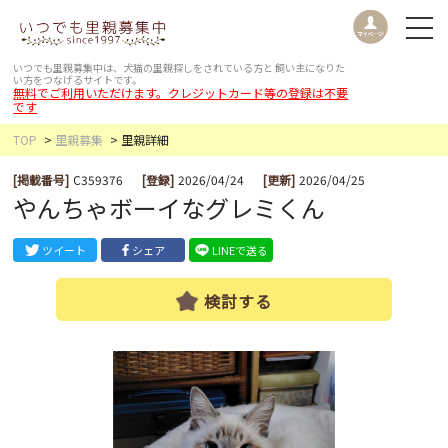
いつでも里親募集中は、犬猫の里親探しをされている方と
飼い主になりた
い方をつなげるサイトです。
無料でご利用いただけます。クレジットカード等の登録は不要
です
TOP
里親募集
里親詳細
[掲載番号]
C359376
[登録]
2026/04/24
[更新]
2026/04/25
やんちゃボーイなグレミくん
ツイート
シェア
LINEで送る
検討する