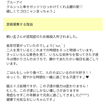
ブルーアイ
クルンっと幸せガッツリひっかけてくれる鍵の尾♡
嬉しくてゴロニャン言っちゃう♩
里親募集する理由
飼い主さんが認知症のため施設入所されました。
長年可愛がっていたのでしょう(´•ω•̥｀)
二人を見ているとこれまでの時間をそっと物語っています。
きっといろんな景色を見て、いろんな気持ちを知ってきた子達
今は預かりさんのおうちで、静かであたたかい毎日を過ごして
います。
ごはんもしっかり食べて、人のそばにいるのが大好き！！
ゆっくり、穏やかな時間を一緒に過ごせる子達です♩♥
猫エイズ妖精ですが、この子達の魅力は変わりません！
むしろ、この子達にしかない優しさがありますꕤ︎︎
発症もせずこの年齢まで元気に過ごしてきました(*^^*)
健康で元気なおじぃちゃんです♩