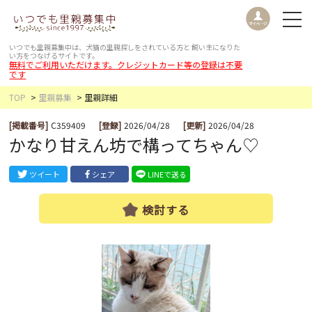
いつでも里親募集中は、犬猫の里親探しをされている方と
飼い主になりた
い方をつなげるサイトです。
無料でご利用いただけます。クレジットカード等の登録は不要
です
TOP
里親募集
里親詳細
[掲載番号]
C359409
[登録]
2026/04/28
[更新]
2026/04/28
かなり甘えん坊で構ってちゃん♡
ツイート
シェア
LINEで送る
検討する