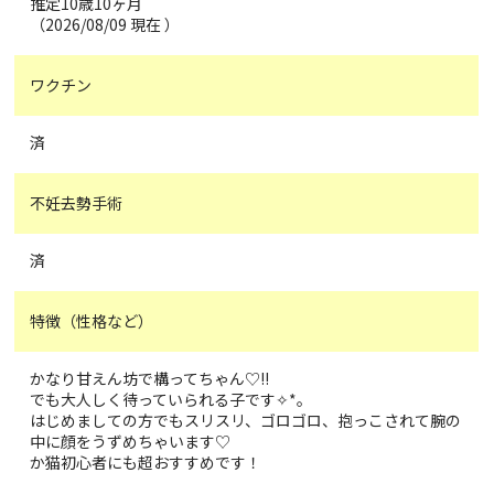
推定10歳10ヶ月
（2026/08/09 現在 ）
ワクチン
済
不妊去勢手術
済
特徴（性格など）
かなり甘えん坊で構ってちゃん♡!!
でも大人しく待っていられる子です✧*｡
はじめましての方でもスリスリ、ゴロゴロ、抱っこされて腕の
中に顔をうずめちゃいます♡
か猫初心者にも超おすすめです！