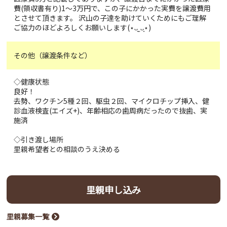
費(領収書有り)1～3万円で、この子にかかった実費を譲渡費用
とさせて頂きます。 沢山の子達を助けていくためにもご理解
ご協力のほどよろしくお願いします(⋆ᴗ͈ˬᴗ͈⋆)
その他（譲渡条件など）
◇健康状態
良好！
去勢、ワクチン5種２回、駆虫２回、マイクロチップ挿入、健
診血液検査(エイズ+)、年齢相応の歯周病だったので抜歯、実
施済
◇引き渡し場所
里親希望者との相談のうえ決める
里親申し込み
里親募集一覧