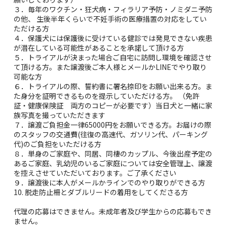
３．毎年のワクチン・狂犬病・フィラリア予防・ノミダニ予防
の他、 生後半年くらいで不妊手術の医療措置の対応をしてい
ただける方
４．保護犬には保護後に受けている健診では発見できない疾患
が潜在している可能性があることを承諾して頂ける方
５．トライアルが決まった場合ご自宅に訪問し環境を確認させ
て頂ける方。また譲渡後ご本人様とメールかLINEでやり取り
可能な方
６．トライアルの際、誓約書に署名捺印をお願い出来る方。ま
た身分を証明できるものを提示していただける方。 （免許
証・健康保険証 両方のコピーが必要です）当日犬と一緒に家
族写真を撮っていただきます
７．譲渡ご負担金一律65000円をお願いできる方。お届けの際
のスタッフの交通費(往復の高速代、ガソリン代、パーキング
代)のご負担をいただける方
８．単身のご家庭や、同居、同棲のカップル、今後出産予定の
あるご家庭、乳幼児のいるご家庭については安全管理上、譲渡
を控えさせていただいております。ご了承ください
９．譲渡後に本人がメールかラインでのやり取りができる方
10. 脱走防止柵とダブルリードの着用をしてくださる方
代理の応募はできません。未成年者及び学生からの応募もでき
ません。