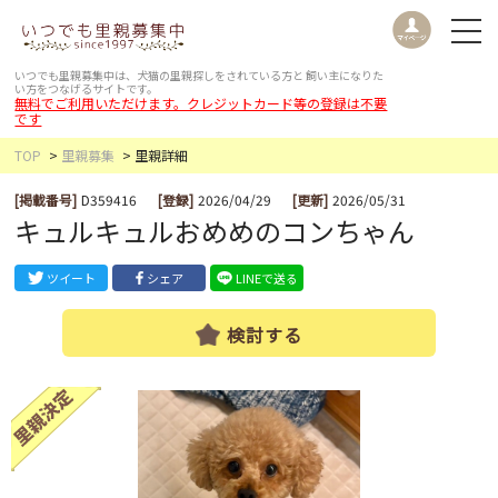
いつでも里親募集中は、犬猫の里親探しをされている方と
飼い主になりた
い方をつなげるサイトです。
無料でご利用いただけます。クレジットカード等の登録は不要
です
TOP
里親募集
里親詳細
[掲載番号]
D359416
[登録]
2026/04/29
[更新]
2026/05/31
キュルキュルおめめのコンちゃん
ツイート
シェア
LINEで送る
検討する