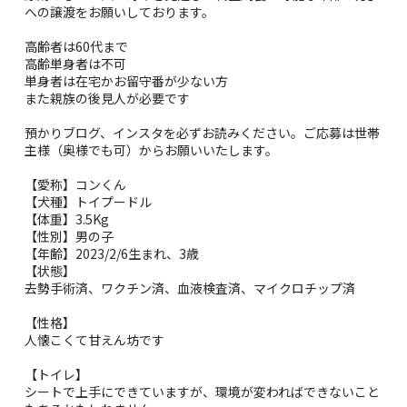
への譲渡をお願いしております。
高齢者は60代まで
高齢単身者は不可
単身者は在宅かお留守番が少ない方
また親族の後見人が必要です
預かりブログ、インスタを必ずお読みください。ご応募は世帯
主様（奥様でも可）からお願いいたします。
【愛称】コンくん
【犬種】トイプードル
【体重】3.5Kg
【性別】男の子
【年齢】2023/2/6生まれ、3歳
【状態】
去勢手術済、ワクチン済、血液検査済、マイクロチップ済
【性格】
人懐こくて甘えん坊です
【トイレ】
シートで上手にできていますが、環境が変わればできないこと