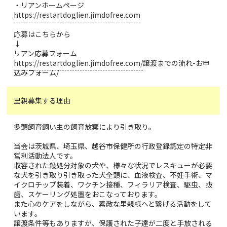
・リアンホームページ
https://restartdoglien.jimdofree.com
応募はこちらから
↓
リアン応募フォーム
https://restartdoglien.jimdofree.com/
譲渡までの流れ-お申
込みフォーム/
里親募集する理由
多頭飼育飼い主の飼育放棄により引き取り。
当会は茨城県、埼玉県、越谷市保健所の行政登録認定の特定非
営利活動法人です。
収容された殺処分対象の犬や、様々な状況でレスキューが必要
な犬を引き取り引き取った犬全頭に、血液検査、不妊手術、マ
イクロチップ装着、ワクチン接種、フィラリア検査、駆虫、抜
歯、スケーリング処置をおこなっております。
また心のケアをしながら、素敵な里親様へと繋げる活動をして
います。
譲渡条件等もありますが、保護された子達が二度と手放される