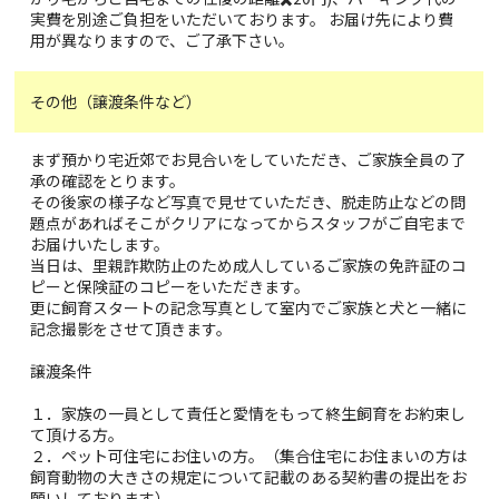
実費を別途ご負担をいただいております。 お届け先により費
用が異なりますので、ご了承下さい。
その他（譲渡条件など）
まず預かり宅近郊でお見合いをしていただき、ご家族全員の了
承の確認をとります。
その後家の様子など写真で見せていただき、脱走防止などの問
題点があればそこがクリアになってからスタッフがご自宅まで
お届けいたします。
当日は、里親詐欺防止のため成人しているご家族の免許証のコ
ピーと保険証のコピーをいただきます。
更に飼育スタートの記念写真として室内でご家族と犬と一緒に
記念撮影をさせて頂きます。
譲渡条件
１．家族の一員として責任と愛情をもって終生飼育をお約束し
て頂ける方。
２．ペット可住宅にお住いの方。（集合住宅にお住まいの方は
飼育動物の大きさの規定について記載のある契約書の提出をお
願いしております）