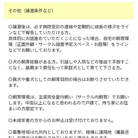
その他（譲渡条件など）
◎譲渡後は、必ず病院受診の連絡や定期的に成長の様子をライ
ンなどで報告していただける方。
具体的にお話進めていただくことになった場合、自宅の飼育環
境（正面外観・サークル設置予定スペース・お庭等）をライン
などでお願いしております。
◎犬の飼育経験がある方。引越しや入院などの理由で手放すこ
となく、最期まで責任もって家庭犬として育てて下さる方。
◎猟犬や番犬としての飼育目的の場合はお断りさせていただき
ます。
◎飼育環境は、生涯完全室内飼い（サークル内飼育）でお願い
します。中型以上になると思われるので戸建て、持ち家にお住
まいの方限定です。
◎未成年者の方からのお申込は受け付けておりません。
◎募集地域は九州内としておりますが、極端に遠隔地（離島含
む）の場合はお断りさせていただく場合もあります。