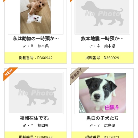
私は動物の一時預か…
熊本地震:一時預か…
♂・♀ 熊本県
♂・♀ 熊本県
掲載番号：D360942
掲載番号：D360929
福岡在住です。
黒白の子犬たち
♂・♀ 福岡県
♂・♀ 広島県
掲載番号：D360888
掲載番号：D359373