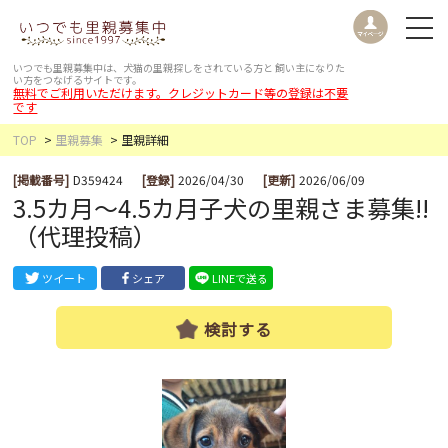
いつでも里親募集中は、犬猫の里親探しをされている方と
飼い主になりた
い方をつなげるサイトです。
無料でご利用いただけます。クレジットカード等の登録は不要
です
TOP
里親募集
里親詳細
[掲載番号]
D359424
[登録]
2026/04/30
[更新]
2026/06/09
3.5カ月～4.5カ月子犬の里親さま募集!!
（代理投稿）
ツイート
シェア
LINEで送る
検討する