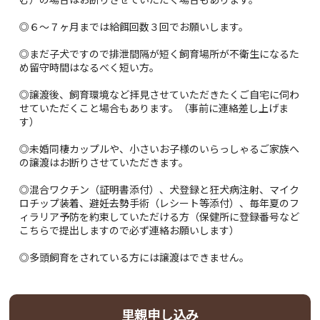
◎６～７ヶ月までは給餌回数３回でお願いします。
◎まだ子犬ですので排泄間隔が短く飼育場所が不衛生になるた
め留守時間はなるべく短い方。
◎譲渡後、飼育環境など拝見させていただきたくご自宅に伺わ
せていただくこと場合もあります。（事前に連絡差し上げま
す）
◎未婚同棲カップルや、小さいお子様のいらっしゃるご家族へ
の譲渡はお断りさせていただきます。
◎混合ワクチン（証明書添付）、犬登録と狂犬病注射、マイク
ロチップ装着、避妊去勢手術（レシート等添付）、毎年夏のフ
ィラリア予防を約束していただける方（保健所に登録番号など
こちらで提出しますので必ず連絡お願いします）
◎多頭飼育をされている方には譲渡はできません。
里親申し込み