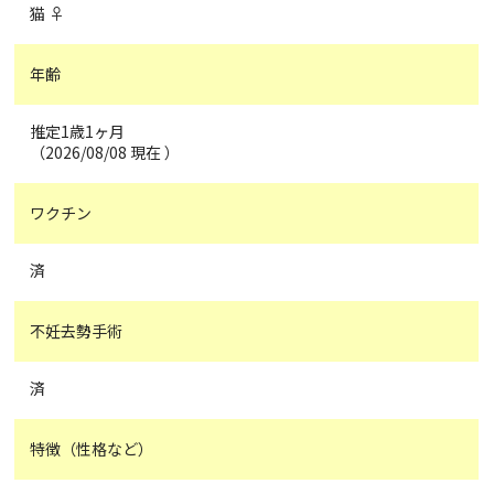
猫 ♀
年齢
推定1歳1ヶ月
（2026/08/08 現在 ）
ワクチン
済
不妊去勢手術
済
特徴（性格など）