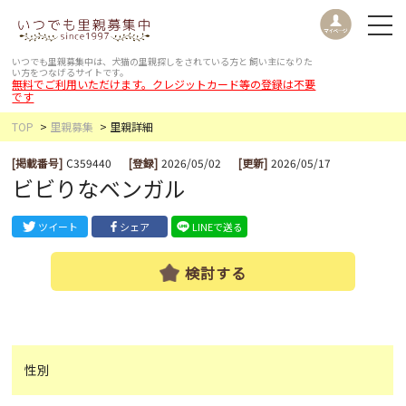
いつでも里親募集中は、犬猫の里親探しをされている方と
飼い主になりた
い方をつなげるサイトです。
無料でご利用いただけます。クレジットカード等の登録は不要
です
TOP
里親募集
里親詳細
[掲載番号]
C359440
[登録]
2026/05/02
[更新]
2026/05/17
ビビりなベンガル
ツイート
シェア
LINEで送る
検討する
性別