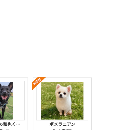
の和也く…
ポメラニアン