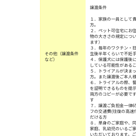
譲渡条件
１．家族の一員として
方。
２．ペット可住宅にお
物の大きさの規定につ
ます）
３．毎年のワクチン・
その他（譲渡条件
生後半年くらいで不妊
など）
４．保護犬には保護後
している可能性がある
５．トライアルが決ま
方。また譲渡後ご本人様
６．トライアルの際、
を証明できるものを提
両方のコピーが必要で
す
７．譲渡ご負担金一律6
フの交通費(往復の高速
だける方
８．単身のご家庭や、
家庭、乳幼児のいるご
いただいております。