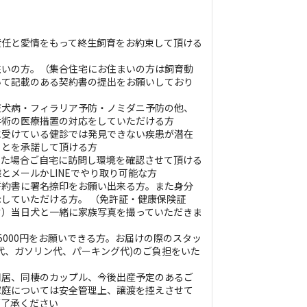
責任と愛情をもって終生飼育をお約束して頂ける
住いの方。（集合住宅にお住まいの方は飼育動
いて記載のある契約書の提出をお願いしており
狂犬病・フィラリア予防・ノミダニ予防の他、
手術の医療措置の対応をしていただける方
に受けている健診では発見できない疾患が潜在
ことを承諾して頂ける方
った場合ご自宅に訪問し環境を確認させて頂ける
とメールかLINEでやり取り可能な方
誓約書に署名捺印をお願い出来る方。また身分
示していただける方。 （免許証・健康保険証
す）当日犬と一緒に家族写真を撮っていただきま
5000円をお願いできる方。お届けの際のスタッ
代、ガソリン代、パーキング代)のご負担をいた
同居、同棲のカップル、今後出産予定のあるご
家庭については安全管理上、譲渡を控えさせて
ご了承ください