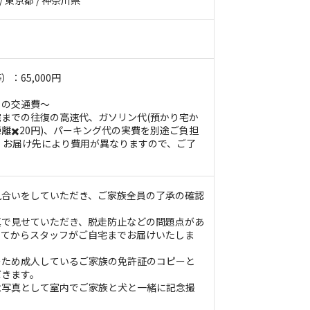
 / 東京都 / 神奈川県
：65,000円
フの交通費〜
までの往復の高速代、ガソリン代(預かり宅か
離✖️20円)、パーキング代の実費を別途ご負担
 お届け先により費用が異なりますので、ご了
見合いをしていただき、ご家族全員の了承の確認
真で見せていただき、脱走防止などの問題点があ
ってからスタッフがご自宅までお届けいたしま
のため成人しているご家族の免許証のコピーと
だきます。
念写真として室内でご家族と犬と一緒に記念撮