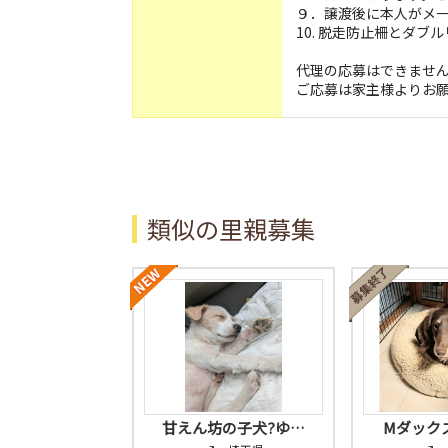
９．譲渡後に本人がメ
10. 脱走防止柵とダ
代理の応募はできませ
ご応募は家主様よりお
類似の里親募集
甘えん坊の子犬?ゆ…
Mダック