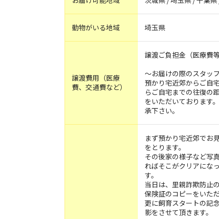
お届け可能地域
茨城県 / 埼玉県 / 千葉県
動物がいる地域
埼玉県
譲渡ご負担金（医療費等）
～お届けの際のスタッ
譲渡費用（医療
預かり宅近郊からご自宅
費、交通費など）
らご自宅までの往復の距
をいただいております。
承下さい。
まず預かり宅近郊でお
をとります。
その後家の様子など写
ればそこがクリアにな
す。
当日は、里親詐欺防止
保険証のコピーをいた
更に飼育スタートの記
影をさせて頂きます。