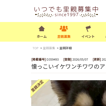
ホーム
里親募集
イベント
TOP
里親募集
里親詳細
[掲載番号]
D359493
[登録]
2026/05/07
[更新]
20
懐っこいイケワンチワワのア