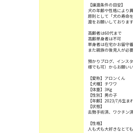
【譲渡条件の目安】
犬の年齢や性格により
原則として「犬の寿命
渡をお願いしておりま
高齢者は60代まで
高齢単身者は不可
単身者は在宅かお留守
また親族の後見人が必
預かりブログ、インス
様でも可）からお願い
【愛称】アロンくん
【犬種】チワワ
【体重】3Kg
【性別】男の子
【年齢】2023/7/6生ま
【状態】
去勢手術済、ワクチン
【性格】
人も犬も大好きなとて