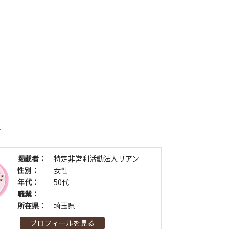
者
掲載者：
特定非営利活動法人リアン
性別：
女性
年代：
50代
職業：
所在県：
埼玉県
プロフィールを見る