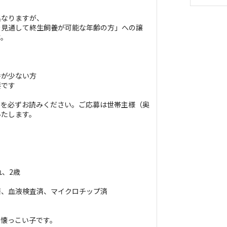
異なりますが、
を見通して終生飼養が可能な年齢の方」への譲
す。
番が少ない方
要です
タを必ずお読みください。ご応募は世帯主様（奥
いたします。
れ、2歳
済、血液検査済、マイクロチップ済
も懐っこい子です。