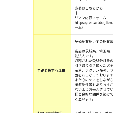
応募はこちらから
↓
リアン応募フォーム
https://restartdoglien
ーム/
多頭飼育飼い主の飼育
当会は茨城県、埼玉県
動法人です。
収容された殺処分対象
引き取り引き取った犬
里親募集する理由
装着、ワクチン接種、
置をおこなっておりま
また心のケアをしなが
譲渡条件等もあります
ないようお伝えさせて
様と良好な関係を築け
と思います。