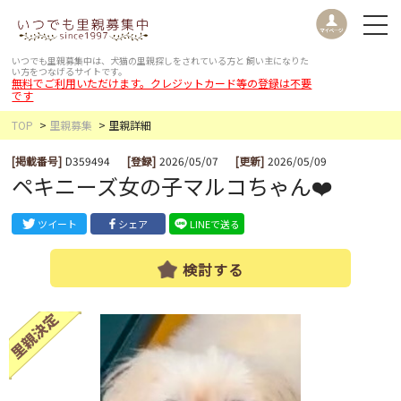
いつでも里親募集中は、犬猫の里親探しをされている方と
飼い主になりた
い方をつなげるサイトです。
無料でご利用いただけます。クレジットカード等の登録は不要
です
TOP
里親募集
里親詳細
[掲載番号]
D359494
[登録]
2026/05/07
[更新]
2026/05/09
ペキニーズ女の子マルコちゃん❤️
ツイート
シェア
LINEで送る
検討する