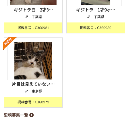
キジトラ白 2才3…
キジトラ 1才9ヶ…
♂ 千葉県
♂ 千葉県
掲載番号：C360981
掲載番号：C360980
片目は見えていない…
♂ 東京都
掲載番号：C360979
里親募集一覧