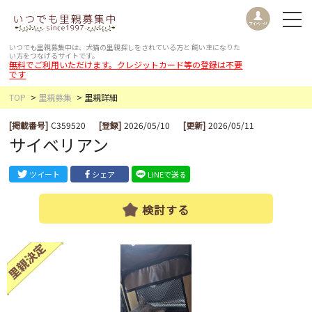
いつでも里親募集中は、犬猫の里親探しをされている方と
飼い主になりた
い方をつなげるサイトです。
無料でご利用いただけます。クレジットカード等の登録は不要
です
TOP
里親募集
里親詳細
[掲載番号]
C359520
[登録]
2026/05/10
[更新]
2026/05/11
サイベリアン
ツイート
シェア
LINEで送る
検討する