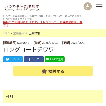
いつでも里親募集中は、犬猫の里親探しをされている方と
飼い主になりた
い方をつなげるサイトです。
無料でご利用いただけます。クレジットカード等の登録は不要
です
TOP
里親募集
里親詳細
[掲載番号]
D359541
[登録]
2026/05/13
[更新]
2026/05/14
ロングコートチワワ
ツイート
シェア
LINEで送る
検討する
性別