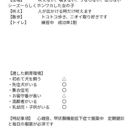
シーズーらしくホンワカした女の子
【吠え】 人が出かける時だけ吠えます
【散歩】 トコトコ歩き、ニオイ取り好きです
【トイレ】 練習中 成功率1割
【適した飼育環境】
・初めて犬を飼う △
・先住犬がいる 〇
・集合住宅 〇
・お留守番が長い △
・高齢者がいる 〇
・乳幼児・子供がいる 〇
【特記事項】 心雑音、甲状腺機能低下症で服薬中 定期健診
と毎日の服薬が必須です