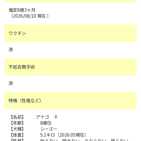
推定8歳3ヶ月
（2026/08/10 現在 ）
ワクチン
済
不妊去勢手術
済
特徴（性格など）
【名前】 アナゴ ♀
【年齢】 8歳位
【犬種】 シーズー
【体重】 5.1キロ（2026.05現在）
【性格】 吠えない、噛まない、うならない、怒らない