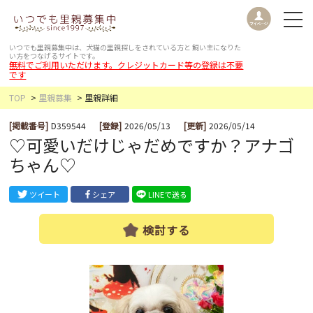
いつでも里親募集中は、犬猫の里親探しをされている方と
飼い主になりた
い方をつなげるサイトです。
無料でご利用いただけます。クレジットカード等の登録は不要
です
TOP
里親募集
里親詳細
[掲載番号]
D359544
[登録]
2026/05/13
[更新]
2026/05/14
♡可愛いだけじゃだめですか？アナゴ
ちゃん♡
ツイート
シェア
LINEで送る
検討する