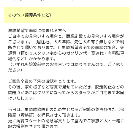
その他（譲渡条件など）
里親希望で面談に進まれる方へ
ご自宅でお見合いする場合と、商業施設でお見合いする場合が
ございます。（居住地、犬の年齢、先住犬の有り無しなどで判
断させて頂いております。）里親希望者宅での面談の場合、交
通費（預かりスタッフ宅からのガソリン代・高速代・有料駐車
場代など）がかかります。
（いずれも譲渡前提のお見合いではありませんので、ご了承く
ださい）
ご家族全員の了承の確認をとります。
その後、家の様子など写真で見せていただき、脱走防止などの
問題点があればクリアになってからスタッフがご自宅までお届
けいたします。
当日は、里親詐欺防止のため主となるご家族の免許証または保
険証（資格証）を拝見させて頂きます。
更に飼育スタートの記念写真として室内でご家族と犬と一緒に
記念撮影をさせて頂きます。