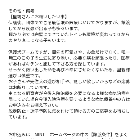
その他・備考
【里親さんにお願いしたい事】
保護後、団体でできる最低限の医療はかけておりますが、譲渡
してから疾患が出る子も多々います。
預かり宅では完璧にできていたトイレも環境が変わって０から
のやり直しになる子もいます。
保護犬ブームですが、目先の可愛さや、お金だけでなく、唯一
無二のこの子の生涯に寄り添い、必要な躾を頑張ったり、医療
があればキチンと施して下さる方を探しています。
せっかく救い出した命を再び不幸にさせたくないため、里親様
選びは慎重です。
お子さんや先住犬の遊び相手や、癒しが欲しいからなどの応募
はお断りしています。
主となる飼育者が今後入院治療を必要になるよ様な病気治療を
隠していた場合今後入院治療を要するような病気療養中の方は
お申込みをお控え下さい。
脱走防止・迷子予防に気を付けて頂ける方のご応募をお待ちし
ています。
お申込みは MINT ホームページの中の【譲渡条件】をよく