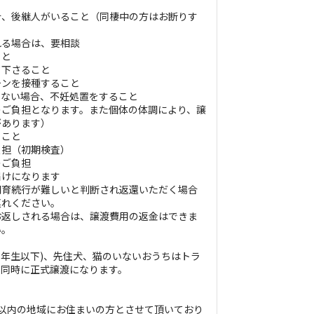
合、後継人がいること（同棲中の方はお断りす
れる場合は、要相談
こと
て下さること
チンを接種すること
いない場合、不妊処置をすること
のご負担となります。また個体の体調により、譲
があります）
ること
負担（初期検査）
のご負担
届けになります
飼育続行が難しいと判断され返還いただく場合
連れください。
お返しされる場合は、譲渡費用の返金はできま
い。
3年生以下)、先住犬、猫のいないおうちはトラ
と同時に正式譲渡になります。
以内の地域にお住まいの方とさせて頂いており