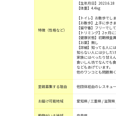
【生年月日】2023.6.18
【体重】4.4kg
【トイレ】お散歩でし
【お散歩】上手に歩き
【留守番】フリーでし
特徴（性格など）
【トリミング】2ヶ月に
【健康状態】初期検査
【お薬】無し
【詳細】知ってる人に
知らない人には少しだ
家族にはべったり甘え
食いしん坊でなんでも
などもあげています。
他のワンコとも問題無
里親募集する理由
他団体経由のレスキュ
お届け可能地域
愛知県 / 三重県 / 滋賀県 
動物がいる地域
奈良県