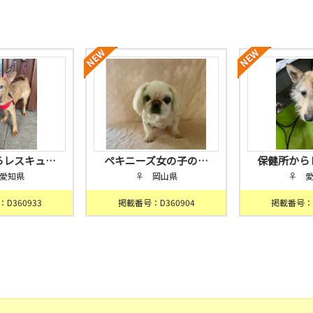
らレスキュ…
ペキニーズ女の子の…
保健所から
愛知県
♀ 岡山県
♀ 
D360933
掲載番号：D360904
掲載番号：D