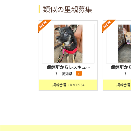
類似の里親募集
保健所からレスキュ…
保健所か
♀ 愛知県
♀ 
掲載番号：D360934
掲載番号：