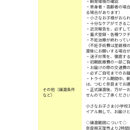
・飼育環境の確認
・単身者・高齢者の場
る場合があります）
・小さなお子様がおら
・十分なケアができる
・近況報告を、必ずし
・畜犬登録・各種ワク
・不妊治療が終わって
（不妊手術費は里親様
渡後にお願いする場合
・迷子対策を、徹底す
・初期医療費の一部ご
・お届けの際の交通費
・必ずご自宅までのお
・トライアル期間中、
は、つむぐ奈良までお
その他（譲渡条件
・正式譲渡後、万が一
など）
せんのでご了承くださ
小さなお子さま(小学校
イアル無しで、お届け
◇譲渡範囲について◇
奈良県天理市より2時間