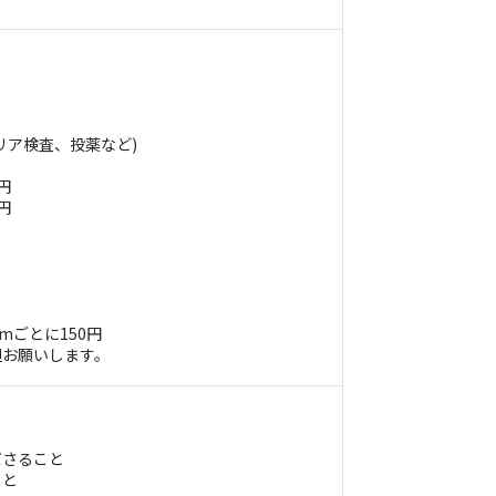
リア検査、投薬など)
円
円
mごとに150円
担お願いします。
◇
ださること
こと