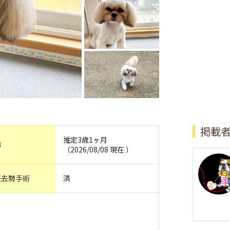
掲載
推定3歳1ヶ月
齢
（2026/08/08 現在 ）
妊去勢手術
済