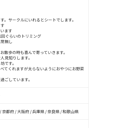
ます。サークルにいれるとシートでします。
ます
ています
1回ぐらいのトリミング
異常無し
はお散歩の時も喜んで寄っていきます。
け人見知りします。
ん坊です。
食べてくれますが太らないようにおやつにお野菜
く過ごしています。
ー
/ 京都府 / 大阪府 / 兵庫県 / 奈良県 / 和歌山県