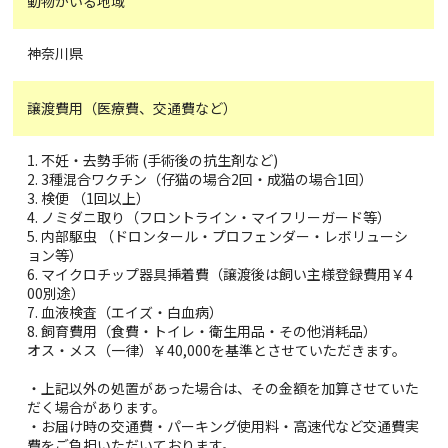
動物がいる地域
神奈川県
譲渡費用（医療費、交通費など）
1. 不妊・去勢手術 (手術後の抗生剤など)
2. 3種混合ワクチン（仔猫の場合2回・成猫の場合1回）
3. 検便 （1回以上）
4. ノミダニ取り（フロントライン・マイフリーガード等）
5. 内部駆虫 （ドロンタール・プロフェンダー・レボリューシ
ョン等）
6. マイクロチップ器具挿着費（譲渡後は飼い主様登録費用￥4
00別途）
7. 血液検査（エイズ・白血病）
8. 飼育費用（食費・トイレ・衛生用品・その他消耗品）
オス・メス（一律）￥40,000を基準とさせていただきます。
・上記以外の処置があった場合は、その金額を加算させていた
だく場合があります。
・お届け時の交通費・パーキング使用料・高速代など交通費実
費をご負担いただいております。