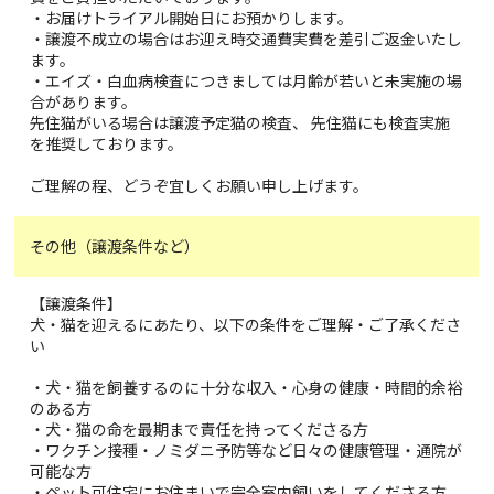
・お届けトライアル開始日にお預かりします。
・譲渡不成立の場合はお迎え時交通費実費を差引ご返金いたし
ます。
・エイズ・白血病検査につきましては月齢が若いと未実施の場
合があります。
先住猫がいる場合は譲渡予定猫の検査、 先住猫にも検査実施
を推奨しております。
ご理解の程、どうぞ宜しくお願い申し上げます。
その他（譲渡条件など）
【譲渡条件】
犬・猫を迎えるにあたり、以下の条件をご理解・ご了承くださ
い
・犬・猫を飼養するのに十分な収入・心身の健康・時間的余裕
のある方
・犬・猫の命を最期まで責任を持ってくださる方
・ワクチン接種・ノミダニ予防等など日々の健康管理・通院が
可能な方
・ペット可住宅にお住まいで完全室内飼いをしてくださる方