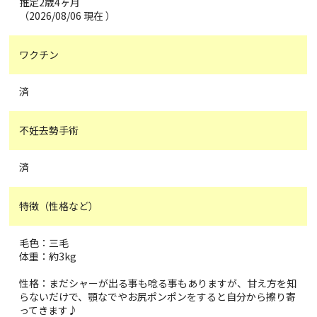
推定2歳4ヶ月
（2026/08/06 現在 ）
ワクチン
済
不妊去勢手術
済
特徴（性格など）
毛色：三毛
体重：約3kg
性格：まだシャーが出る事も唸る事もありますが、甘え方を知
らないだけで、顎なでやお尻ポンポンをすると自分から擦り寄
ってきます♪