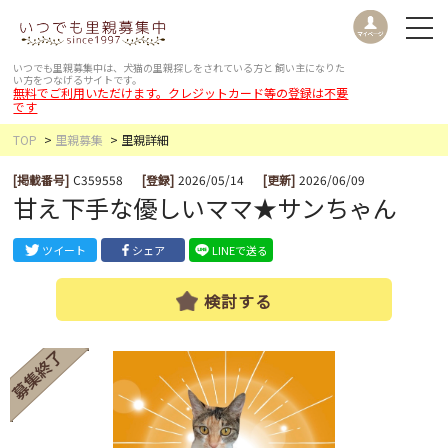
いつでも里親募集中は、犬猫の里親探しをされている方と
飼い主になりた
い方をつなげるサイトです。
無料でご利用いただけます。クレジットカード等の登録は不要
です
TOP
里親募集
里親詳細
[掲載番号]
C359558
[登録]
2026/05/14
[更新]
2026/06/09
甘え下手な優しいママ★サンちゃん
ツイート
シェア
LINEで送る
検討する