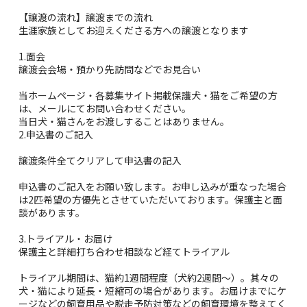
【譲渡の流れ】譲渡までの流れ
生涯家族としてお迎えくださる方への譲渡となります
1.面会
譲渡会会場・預かり先訪問などでお見合い
当ホームページ・各募集サイト掲載保護犬・猫をご希望の方
は、メールにてお問い合わせください。
当日犬・猫さんをお渡しすることはありません。
2.申込書のご記入
譲渡条件全てクリアして申込書の記入
申込書のご記入をお願い致します。お申し込みが重なった場合
は2匹希望の方優先とさせていただいております。保護主と面
談があります。
3.トライアル・お届け
保護主と詳細打ち合わせ相談など経てトライアル
トライアル期間は、猫約1週間程度（犬約2週間～）。其々の
犬・猫により延長・短縮可の場合があります。お届けまでにケ
ージなどの飼育用品や脱走予防対策などの飼育環境を整えてく