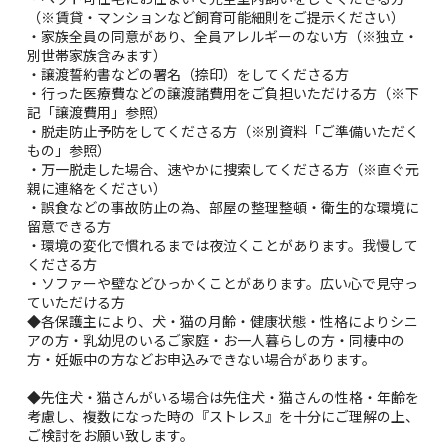
（※賃貸・マンションなど飼育可能細則をご提示ください）
・家族全員の同意があり、全員アレルギーのない方（※独立・
別世帯家族含みます）
・譲渡誓約書などの署名（捺印）をしてくださる方
・行った医療費などの譲渡諸費用をご負担いただける方（※下
記「譲渡費用」参照）
・脱走防止予防をしてくださる方（※別資料「ご準備いただく
もの」参照）
・万一脱走した場合、速やかに捜索してくださる方（※直ぐ元
親に連絡をください）
・誤食などの事故防止の為、部屋の整理整頓・衛生的な環境に
留意できる方
・環境の変化で慣れるまでは夜泣くことがあります。我慢して
くださる方
・ソファーや壁などひっかくことがあります。広い心で見守っ
ていただける方
◆各保護主により、犬・猫の月齢・健康状態・性格によりシニ
アの方・乳幼児のいるご家庭・お一人暮らしの方・同棲中の
方・妊娠中の方などお申込みできない場合があります。
◆先住犬・猫さんがいる場合は先住犬・猫さんの性格・年齢を
考慮し、複数になった時の『ストレス』を十分にご理解の上、
ご検討をお願い致します。