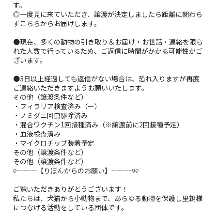
す。
◎一度見に来ていただき、譲渡が決定しましたら距離に関わら
ずこちらからお届けします。
●現在、多くの動物の引き取り＆お届け・お世話・連絡を限ら
れた人数で行っているため、ご返信に時間がかかる可能性がご
ざいます。
●3日以上経過しても返信がない場合は、恐れ入りますが再度
ご連絡いただきますようお願いいたします。
その他（譲渡条件など）
・フィラリア検査済み（ー）
・ノミダニ回虫駆除済み
・混合ワクチン1回接種済み（※譲渡前に2回接種予定）
・血液検査済み
・マイクロチップ装着予定
その他（譲渡条件など）
その他（譲渡条件など）
୧┈┈┈【りぼんからのお願い】┈┈┈୨୧
ご覧いただきありがとうございます！
私たちは、犬猫から小動物まで、あらゆる動物を保護し里親様
につなげる活動をしている団体です。