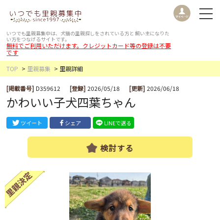
いつでも里親募集中は、犬猫の里親探しをされている方と
飼い主になりた
い方をつなげるサイトです。
無料でご利用いただけます。クレジットカード等の登録は不要
です
TOP
里親募集
里親詳細
[掲載番号]
D359612
[登録]
2026/05/18
[更新]
2026/06/18
かわいい子犬四葉ちゃん
ツイート
シェア
LINEで送る
検討する