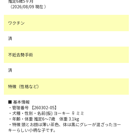
推定6歳5ヶ月
（2026/08/09 現在 ）
ワクチン
済
不妊去勢手術
済
特徴（性格など）
■ 基本情報
・管理番号 【260302-05】
・犬種・性別・名前(仮) ヨーキー ♀ ミミ
・年齢・体重 推定6～7歳 体重 3.1kg
・特徴 頭とお顔は薄い茶色、体は黒にグレーが混ざったヨー
キーらしい小柄な子です。