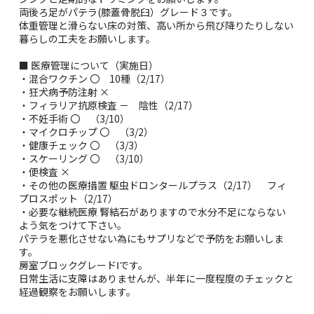
両後ろ足がパテラ(膝蓋骨脱臼）グレード３です。
体重管理と滑らない床の対策、高い所から飛び降りたりしない
暮らしの工夫をお願いします。
■ 医療管理について（実施日）
・混合ワクチン 〇 10種（2/17）
・狂犬病予防注射 ×
・フィラリア抗原検査 － 陰性（2/17）
・不妊手術 〇 （3/10）
・マイクロチップ 〇 （3/2）
・健康チェック 〇 （3/3）
・スケーリング 〇 （3/10）
・便検査 ×
・その他の医療措置 駆虫ドロンタールプラス（2/17） フィ
プロスポット（2/17）
・必要な継続医療 腎結石がありますので水分不足にならない
よう気をつけて下さい。
パテラを悪化させない為にもサプリなどで予防をお願いしま
す。
房室ブロックグレードⅠです。
日常生活に支障はありませんが、半年に一度程度のチェックと
経過観察をお願いします。