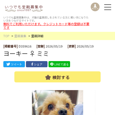
いつでも里親募集中は、犬猫の里親探しをされている方と
飼い主になりた
い方をつなげるサイトです。
無料でご利用いただけます。クレジットカード等の登録は不要
です
TOP
里親募集
里親詳細
[掲載番号]
D359616
[登録]
2026/05/19
[更新]
2026/05/19
ヨーキー ♀ ミミ
ツイート
シェア
LINEで送る
検討する