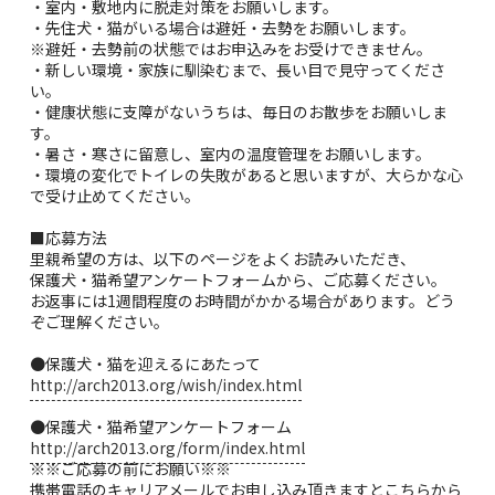
・室内・敷地内に脱走対策をお願いします。
・先住犬・猫がいる場合は避妊・去勢をお願いします。
※避妊・去勢前の状態ではお申込みをお受けできません。
・新しい環境・家族に馴染むまで、長い目で見守ってくださ
い。
・健康状態に支障がないうちは、毎日のお散歩をお願いしま
す。
・暑さ・寒さに留意し、室内の温度管理をお願いします。
・環境の変化でトイレの失敗があると思いますが、大らかな心
で受け止めてください。
■応募方法
里親希望の方は、以下のページをよくお読みいただき、
保護犬・猫希望アンケートフォームから、ご応募ください。
お返事には1週間程度のお時間がかかる場合があります。どう
ぞご理解ください。
●保護犬・猫を迎えるにあたって
http://arch2013.org/wish/index.html
●保護犬・猫希望アンケートフォーム
http://arch2013.org/form/index.html
※※ご応募の前にお願い※※
携帯電話のキャリアメールでお申し込み頂きますとこちらから