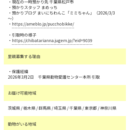
・現在の一時預かり先 千葉県松戸市
・預かりスタッフ まめっち
・預かりブログ まいにちわんこ「ミミちゃん」（2026/3/3
～）
・
https://ameblo.jp/pucchobikke/
・引取時の様子
・
https://chibatarianna.jugem.jp/?eid=9039
里親募集する理由
・保護経緯
2026年3月2日 千葉県動物愛護センター本所 引取
お届け可能地域
茨城県 / 栃木県 / 群馬県 / 埼玉県 / 千葉県 / 東京都 / 神奈川県
動物がいる地域