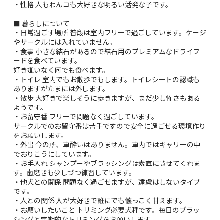
・性格 人もわんコも大好きな明るい活発な子です。
■ 暮らしについて
・日常過ごす場所 普段は室内フリーで過ごしています。ケージ
やサークルには入れていません。
・食事 小さな結石があるので結石用のプレミアムなドライフ
ードを食べています。
好き嫌いなく何でも食べます。
・トイレ 室内でもお散歩でもします。トイレシートの認識も
ありますがたまには外します。
・散歩 大好きで楽しそうに歩きますが、まだ少し怖さもある
ようです。
・お留守番 フリーで問題なく過ごしています。
サークルでのお留守番は苦手ですので安全に過ごせる環境作り
をお願いします。
・外出 今の所、車酔いはありません。車内ではキャリーの中
でおりこうにしています。
・お手入れ シャンプーやブラッシングは素直にさせてくれま
す。歯磨きも少しづつ練習しています。
・他犬との関係 問題なく過ごせますが、遠慮はしないタイプ
です。
・人との関係 人が大好きで誰にでも懐っこく甘えます。
・お願いしたいこと トリミング必要犬種です。毎日のブラッ
シングと定期的なトリミングをお願いします。