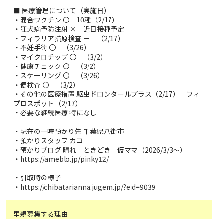
■ 医療管理について（実施日）
・混合ワクチン 〇 10種（2/17）
・狂犬病予防注射 × 近日接種予定
・フィラリア抗原検査 － （2/17）
・不妊手術 〇 （3/26）
・マイクロチップ 〇 （3/2）
・健康チェック 〇 （3/2）
・スケーリング 〇 （3/26）
・便検査 〇 （3/2）
・その他の医療措置 駆虫ドロンタールプラス（2/17） フィ
プロスポット（2/17）
・必要な継続医療 特になし
・現在の一時預かり先 千葉県八街市
・預かりスタッフ カコ
・預かりブログ 晴れ ときどき 仮ママ（2026/3/3～）
・
https://ameblo.jp/pinky12/
・引取時の様子
・
https://chibatarianna.jugem.jp/?eid=9039
里親募集する理由