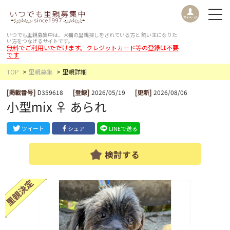
いつでも里親募集中は、犬猫の里親探しをされている方と
飼い主になりた
い方をつなげるサイトです。
無料でご利用いただけます。クレジットカード等の登録は不要
です
TOP
里親募集
里親詳細
[掲載番号]
D359618
[登録]
2026/05/19
[更新]
2026/08/06
小型mix ♀ あられ
ツイート
シェア
LINEで送る
検討する