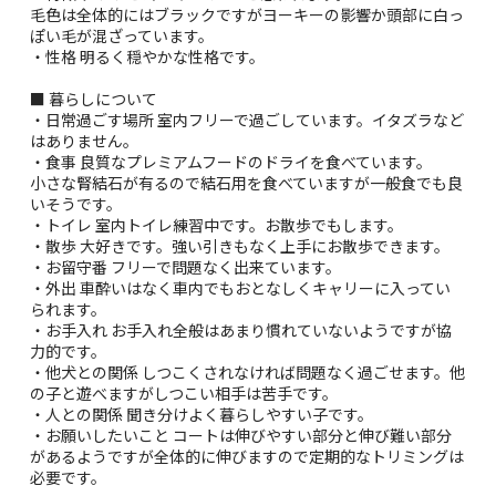
毛色は全体的にはブラックですがヨーキーの影響か頭部に白っ
ぽい毛が混ざっています。
・性格 明るく穏やかな性格です。
■ 暮らしについて
・日常過ごす場所 室内フリーで過ごしています。イタズラなど
はありません。
・食事 良質なプレミアムフードのドライを食べています。
小さな腎結石が有るので結石用を食べていますが一般食でも良
いそうです。
・トイレ 室内トイレ練習中です。お散歩でもします。
・散歩 大好きです。強い引きもなく上手にお散歩できます。
・お留守番 フリーで問題なく出来ています。
・外出 車酔いはなく車内でもおとなしくキャリーに入ってい
られます。
・お手入れ お手入れ全般はあまり慣れていないようですが協
力的です。
・他犬との関係 しつこくされなければ問題なく過ごせます。他
の子と遊べますがしつこい相手は苦手です。
・人との関係 聞き分けよく暮らしやすい子です。
・お願いしたいこと コートは伸びやすい部分と伸び難い部分
があるようですが全体的に伸びますので定期的なトリミングは
必要です。