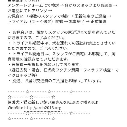
アンケートフォームにて検討 → 預かりスタッフよりお返事 →
お電話にてヒアリング →
お見合い → 複数のスタッフで検討 → 里親決定のご連絡 →
トライアル（２〜４週間）開始 → 無事終了 → 正式譲渡
・ お見合いは、預かりスタッフの家近辺まで足を運んでいた
だきますので、ご了承ください。
・ トライアル期間中は、犬を連れての遠出は禁止とさせてい
ただきますので、ご了承ください。
・ トライアル開始日は、スタッフがご自宅にお邪魔して、飼
育環境を確認させていただきます。
・医療費一部負担をお願いしております。
（避妊去勢・混合、狂犬病ワクチン費用・フィラリア検査・マ
イクロチップ等）
・ 別途、お届け交通費のご負担をお願いしています。
- - - - - - - ☆- - - - - - - ☆- - - - - - - ☆- - - - - - -
☆- - - - - - - ☆- - - - - - - ☆
保護犬・猫と新しい飼い主さんを結ぶ架け橋 ARCh
WebSite
http://arch2013.org
- - - - - - - ☆- - - - - - - ☆- - - - - - - ☆- - - - - - -
☆- - - - - - - ☆- - - - - - - ☆