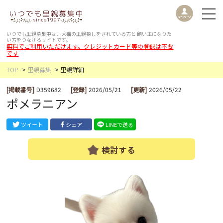
いつでも里親募集中は、犬猫の里親探しをされている方と
飼い主になりた
い方をつなげるサイトです。
無料でご利用いただけます。クレジットカード等の登録は不要
です
TOP
里親募集
里親詳細
[掲載番号]
D359682
[登録]
2026/05/21
[更新]
2026/05/22
ポメラニアン
ツイート
シェア
LINEで送る
検討する