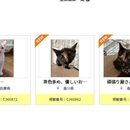
…
茶色多め、優しいお…
頑張り屋さ
兵庫県
♀ 香川県
♀ 
C360872
掲載番号：C360862
掲載番号：C