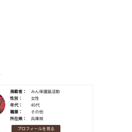
者
掲載者：
みん保護猫活動
性別：
女性
年代：
40代
職業：
その他
所在県：
兵庫県
プロフィールを見る