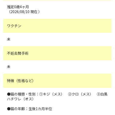
推定0歳4ヶ月
（2026/08/10 現在 ）
ワクチン
未
不妊去勢手術
未
特徴（性格など）
●猫の種類・性別：①キジ（メス） ②クロ（メス） ③白黒
ハチワレ（オス）
●猫の年齢：生後1カ月半位