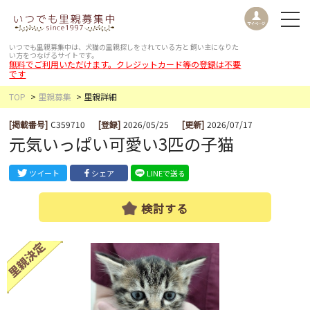
いつでも里親募集中は、犬猫の里親探しをされている方と
飼い主になりた
い方をつなげるサイトです。
無料でご利用いただけます。クレジットカード等の登録は不要
です
TOP
里親募集
里親詳細
[掲載番号]
C359710
[登録]
2026/05/25
[更新]
2026/07/17
元気いっぱい可愛い3匹の子猫
ツイート
シェア
LINEで送る
検討する