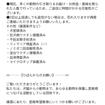
●現在、多くの動物の引き取り＆お届け・お世話・連絡を限ら
れた人数で行っているため、ご返信に時間がかかる可能性がご
ざいます。
●3日以上経過しても返信がない場合は、恐れ入りますが再度
ご連絡いただきますようお願いいたします。
その他（譲渡条件など）
・犬登録済み
・狂犬病ワクチン接種済み
・不妊去勢手術済み
・フィラリア検査済み（ー）
・ノミダニ回虫駆除済み
・混合ワクチン接種済み
・血液検査済み
・マイクロチップ装着済み
୨୧┈┈┈【りぼんからのお願い】┈┈┈୨୧
ご覧いただきありがとうございます！
私たちは、犬猫から小動物まで、あらゆる動物を保護し里親様
につなげる活動をしている団体です。
譲渡にあたり、里親希望者様にいくつかお願いがございます。