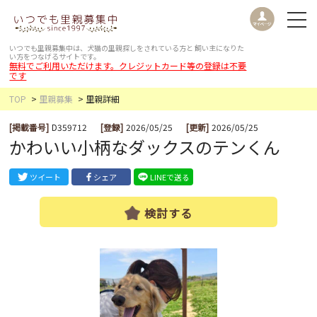
いつでも里親募集中は、犬猫の里親探しをされている方と
飼い主になりた
い方をつなげるサイトです。
無料でご利用いただけます。クレジットカード等の登録は不要
です
TOP
里親募集
里親詳細
[掲載番号]
D359712
[登録]
2026/05/25
[更新]
2026/05/25
かわいい小柄なダックスのテンくん
ツイート
シェア
LINEで送る
検討する