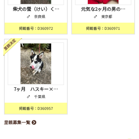
柴犬の螢（けい）く…
元気な2ヶ月の男の…
♂ 奈良県
♂ 東京都
掲載番号：D360972
掲載番号：D360971
7ヶ月 ハスキー×…
♂ 千葉県
掲載番号：D360957
里親募集一覧