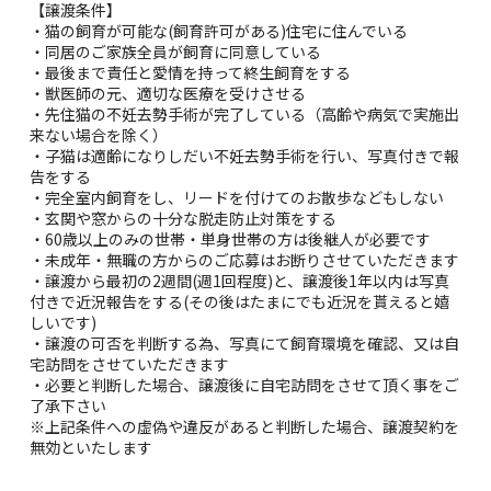
【譲渡条件】
・猫の飼育が可能な(飼育許可がある)住宅に住んでいる
・同居のご家族全員が飼育に同意している
・最後まで責任と愛情を持って終生飼育をする
・獣医師の元、適切な医療を受けさせる
・先住猫の不妊去勢手術が完了している（高齢や病気で実施出
来ない場合を除く）
・子猫は適齢になりしだい不妊去勢手術を行い、写真付きで報
告をする
・完全室内飼育をし、リードを付けてのお散歩などもしない
・玄関や窓からの十分な脱走防止対策をする
・60歳以上のみの世帯・単身世帯の方は後継人が必要です
・未成年・無職の方からのご応募はお断りさせていただきます
・譲渡から最初の2週間(週1回程度)と、譲渡後1年以内は写真
付きで近況報告をする(その後はたまにでも近況を貰えると嬉
しいです)
・譲渡の可否を判断する為、写真にて飼育環境を確認、又は自
宅訪問をさせていただきます
・必要と判断した場合、譲渡後に自宅訪問をさせて頂く事をご
了承下さい
※上記条件への虚偽や違反があると判断した場合、譲渡契約を
無効といたします