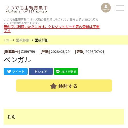
いつでも里親募集中は、犬猫の里親探しをされている方と
飼い主になりた
い方をつなげるサイトです。
無料でご利用いただけます。クレジットカード等の登録は不要
です
TOP
里親募集
里親詳細
[掲載番号]
C359759
[登録]
2026/05/29
[更新]
2026/07/04
ベンガル
ツイート
シェア
LINEで送る
検討する
性別