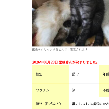
画像をクリックすると大きく表示されます
2026年06月28日 里親さんが決まりました。
性別
猫 ♂
年
ワクチン
済
不
特徴（性格など）
黒のしましま模様のか