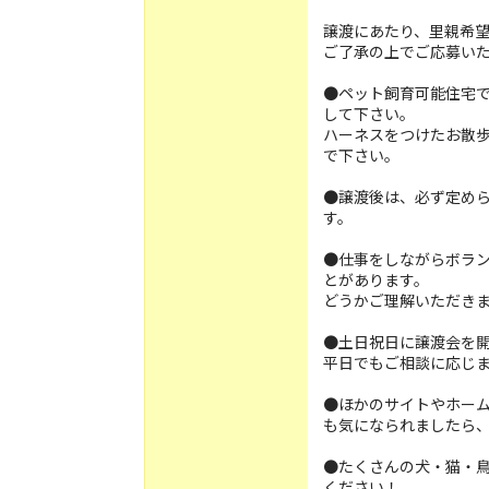
譲渡にあたり、里親希
ご了承の上でご応募い
●ペット飼育可能住宅
して下さい。
ハーネスをつけたお散
で下さい。
●譲渡後は、必ず定め
す。
●仕事をしながらボラ
とがあります。
どうかご理解いただき
●土日祝日に譲渡会を
平日でもご相談に応じ
●ほかのサイトやホー
も気になられましたら
●たくさんの犬・猫・鳥
ください！