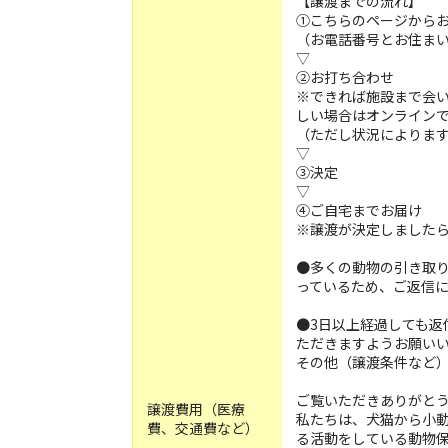
【譲渡までの流れ】
①こちらのページから
（お電話番号とお住ま
▽
②お打ち合わせ
※できれば施設まで会
しい場合はオンライン
（ただし状況によりま
▽
③決定
▽
④ご自宅までお届け
※譲渡が決定しました
●多くの動物の引き取
っているため、ご返信
●3日以上経過しても返
ただきますようお願い
その他（譲渡条件など）
ご覧いただきありがと
譲渡費用（医療
私たちは、犬猫から小
費、交通費など）
る活動をしている動物