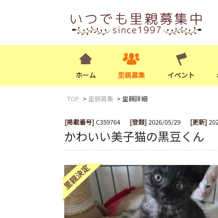
ホーム
里親募集
イベント
TOP
里親募集
里親詳細
[掲載番号]
C359764
[登録]
2026/05/29
[更新]
20
かわいい美子猫の黒豆くん