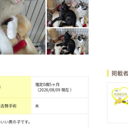
掲載
推定0歳5ヶ月
齢
（2026/08/09 現在 ）
妊去勢手術
未
わいい男の子です。