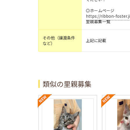
◎ホームページ
https://ribbon-foster
里親募集一覧
その他（譲渡条件
上記に記載
など）
類似の里親募集