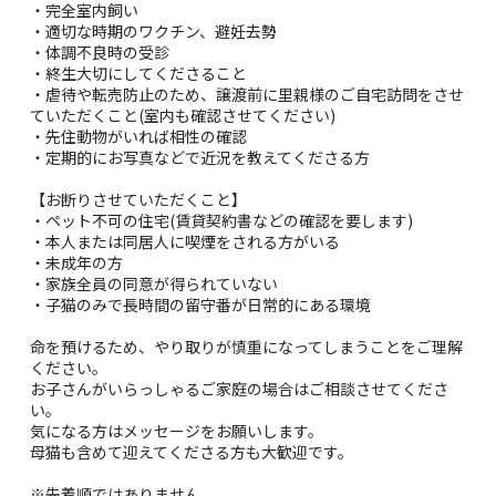
・完全室内飼い
・適切な時期のワクチン、避妊去勢
・体調不良時の受診
・終生大切にしてくださること
・虐待や転売防止のため、譲渡前に里親様のご自宅訪問をさせ
ていただくこと(室内も確認させてください)
・先住動物がいれば相性の確認
・定期的にお写真などで近況を教えてくださる方
【お断りさせていただくこと】
・ペット不可の住宅(賃貸契約書などの確認を要します)
・本人または同居人に喫煙をされる方がいる
・未成年の方
・家族全員の同意が得られていない
・子猫のみで長時間の留守番が日常的にある環境
命を預けるため、やり取りが慎重になってしまうことをご理解
ください。
お子さんがいらっしゃるご家庭の場合はご相談させてくださ
い。
気になる方はメッセージをお願いします。
母猫も含めて迎えてくださる方も大歓迎です。
※先着順ではありません。