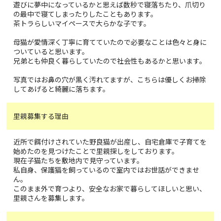
遊びに夢中になっているかと思えば数秒で寝落ちたり、爪切り
の最中で寝てしまったりしたこともあります。
茶トラらしいマイペースで大らかな子です。
母猫が愛情深く丁寧に育てていたので必要なことは色々と身に
ついていると思います。
兄弟とも仲良く暮らしていたので社会性もあるかと思います。
写真ではお鼻の穴が黒く汚れてますが、こちらは優しくお掃除
してあげると綺麗に落ちます。
里親募集する理由
近所で餌付けされていた野良猫が出産し、自宅倉庫で子育てを
始めたのを見つけたことで里親探しをしております。
現在子猫たちを敷地内で見守っています。
私自身、保護猫を飼っているので室内ではお世話ができませ
ん。
このまま外で育つより、安全なお家で暮らしてほしいと思い、
里親さんを募集します。